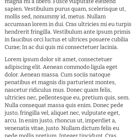
magna mi a libero. Fusce vulputate eleifend
sapien. Vestibulum purus quam, scelerisque ut,
mollis sed, nonummy id, metus. Nullam
accumsan lorem in dui. Cras ultricies mi eu turpis
hendrerit fringilla. Vestibulum ante ipsum primis
in faucibus orci luctus et ultrices posuere cubilia
Curae; In ac dui quis mi consectetuer lacinia.
Lorem ipsum dolor sit amet, consectetuer
adipiscing elit. Aenean commodo ligula eget
dolor. Aenean massa. Cum sociis natoque
penatibus et magnis dis parturient montes,
nascetur ridiculus mus. Donec quam felis,
ultricies nec, pellentesque eu, pretium quis, sem.
Nulla consequat massa quis enim. Donec pede
justo, fringilla vel, aliquet nec, vulputate eget,
arcu. In enim justo, rhoncus ut, imperdiet a,
venenatis vitae, justo. Nullam dictum felis eu
pede mollis pretium. Integer tincidunt. Cras