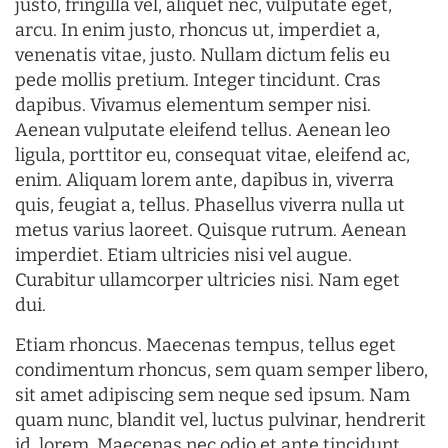
justo, fringilla vel, aliquet nec, vulputate eget,
arcu. In enim justo, rhoncus ut, imperdiet a,
venenatis vitae, justo. Nullam dictum felis eu
pede mollis pretium. Integer tincidunt. Cras
dapibus. Vivamus elementum semper nisi.
Aenean vulputate eleifend tellus. Aenean leo
ligula, porttitor eu, consequat vitae, eleifend ac,
enim. Aliquam lorem ante, dapibus in, viverra
quis, feugiat a, tellus. Phasellus viverra nulla ut
metus varius laoreet. Quisque rutrum. Aenean
imperdiet. Etiam ultricies nisi vel augue.
Curabitur ullamcorper ultricies nisi. Nam eget
dui.
Etiam rhoncus. Maecenas tempus, tellus eget
condimentum rhoncus, sem quam semper libero,
sit amet adipiscing sem neque sed ipsum. Nam
quam nunc, blandit vel, luctus pulvinar, hendrerit
id, lorem. Maecenas nec odio et ante tincidunt