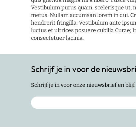
quis gravida magna mi a libero. Fusce vul
Vestibulum purus quam, scelerisque ut, 
metus. Nullam accumsan lorem in dui. Cra
hendrerit fringilla. Vestibulum ante ipsum
luctus et ultrices posuere cubilia Curae; I
consectetuer lacinia.
Schrijf je in voor de nieuwsbr
Schrijf je in voor onze nieuwsbrief en bli