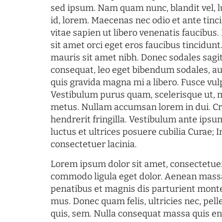
sed ipsum. Nam quam nunc, blandit vel, l
id, lorem. Maecenas nec odio et ante tin
vitae sapien ut libero venenatis faucibus
sit amet orci eget eros faucibus tincidunt.
mauris sit amet nibh. Donec sodales sagi
consequat, leo eget bibendum sodales, au
quis gravida magna mi a libero. Fusce vul
Vestibulum purus quam, scelerisque ut, 
metus. Nullam accumsan lorem in dui. Cra
hendrerit fringilla. Vestibulum ante ipsum
luctus et ultrices posuere cubilia Curae; I
consectetuer lacinia.
Lorem ipsum dolor sit amet, consectetuer
commodo ligula eget dolor. Aenean mass
penatibus et magnis dis parturient monte
mus. Donec quam felis, ultricies nec, pel
quis, sem. Nulla consequat massa quis en