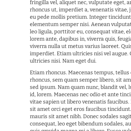
fringilla vel, aliquet nec, vulputate eget, a
rhoncus ut, imperdiet a, venenatis vitae, 
eu pede mollis pretium. Integer tincidun
elementum semper nisi. Aenean vulputate
leo ligula, porttitor eu, consequat vitae, 
lorem ante, dapibus in, viverra quis, feugia
viverra nulla ut metus varius laoreet. Q
imperdiet. Etiam ultricies nisi vel augue
ultricies nisi. Nam eget dui.
Etiam rhoncus. Maecenas tempus, tellu
rhoncus, sem quam semper libero, sit am
sed ipsum. Nam quam nunc, blandit vel, l
id, lorem. Maecenas nec odio et ante tin
vitae sapien ut libero venenatis faucibus
sit amet orci eget eros faucibus tincidunt.
mauris sit amet nibh. Donec sodales sagi
consequat, leo eget bibendum sodales, au