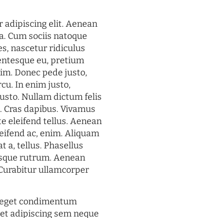
 adipiscing elit. Aenean
a. Cum sociis natoque
s, nascetur ridiculus
lentesque eu, pretium
im. Donec pede justo,
rcu. In enim justo,
justo. Nullam dictum felis
t. Cras dapibus. Vivamus
 eleifend tellus. Aenean
eleifend ac, enim. Aliquam
t a, tellus. Phasellus
uisque rutrum. Aenean
. Curabitur ullamcorper
s eget condimentum
et adipiscing sem neque