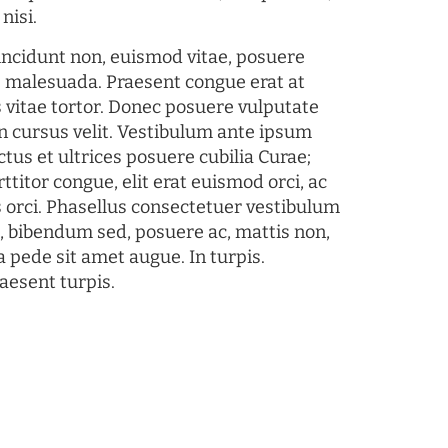
nisi.
tincidunt non, euismod vitae, posuere
s malesuada. Praesent congue erat at
 vitae tortor. Donec posuere vulputate
 cursus velit. Vestibulum ante ipsum
ctus et ultrices posuere cubilia Curae;
ttitor congue, elit erat euismod orci, ac
s orci. Phasellus consectetuer vestibulum
s, bibendum sed, posuere ac, mattis non,
a pede sit amet augue. In turpis.
aesent turpis.