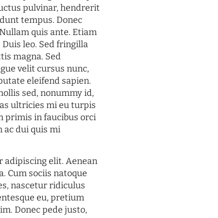
uctus pulvinar, hendrerit
cidunt tempus. Donec
. Nullam quis ante. Etiam
 Duis leo. Sed fringilla
ttis magna. Sed
gue velit cursus nunc,
putate eleifend sapien.
mollis sed, nonummy id,
s ultricies mi eu turpis
 primis in faucibus orci
n ac dui quis mi
 adipiscing elit. Aenean
a. Cum sociis natoque
s, nascetur ridiculus
lentesque eu, pretium
im. Donec pede justo,