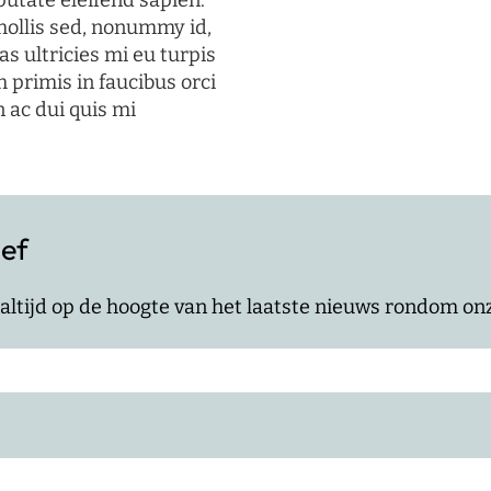
putate eleifend sapien.
mollis sed, nonummy id,
s ultricies mi eu turpis
 primis in faucibus orci
n ac dui quis mi
ief
jf altijd op de hoogte van het laatste nieuws rondom o