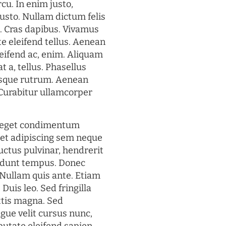
rcu. In enim justo,
justo. Nullam dictum felis
t. Cras dapibus. Vivamus
 eleifend tellus. Aenean
eleifend ac, enim. Aliquam
t a, tellus. Phasellus
uisque rutrum. Aenean
. Curabitur ullamcorper
s eget condimentum
et adipiscing sem neque
uctus pulvinar, hendrerit
cidunt tempus. Donec
. Nullam quis ante. Etiam
 Duis leo. Sed fringilla
ttis magna. Sed
gue velit cursus nunc,