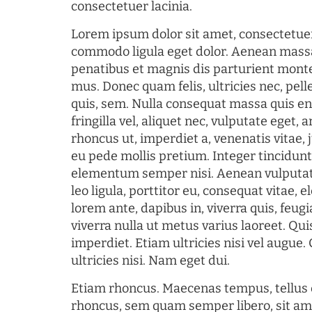
consectetuer lacinia.
Lorem ipsum dolor sit amet, consectetuer
commodo ligula eget dolor. Aenean mass
penatibus et magnis dis parturient monte
mus. Donec quam felis, ultricies nec, pel
quis, sem. Nulla consequat massa quis en
fringilla vel, aliquet nec, vulputate eget, a
rhoncus ut, imperdiet a, venenatis vitae, 
eu pede mollis pretium. Integer tincidun
elementum semper nisi. Aenean vulputate
leo ligula, porttitor eu, consequat vitae, 
lorem ante, dapibus in, viverra quis, feugia
viverra nulla ut metus varius laoreet. Q
imperdiet. Etiam ultricies nisi vel augue
ultricies nisi. Nam eget dui.
Etiam rhoncus. Maecenas tempus, tellu
rhoncus, sem quam semper libero, sit am