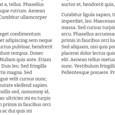
t a, tellus. Phasellus
auctor et, hendrerit quis, 
uisque rutrum. Aenean
Curabitur ligula sapien, 
. Curabitur ullamcorper
imperdiet, leo. Maecena
massa. Sed cursus turpis
s eget condimentum
arcu. Phasellus accumsan
et adipiscing sem neque
primis in faucibus orci lu
uctus pulvinar, hendrerit
Sed aliquam, nisi quis por
cidunt tempus. Donec
placerat dolor lectus qui
. Nullam quis ante. Etiam
elit. Aenean tellus metu
 Duis leo. Sed fringilla
nunc. Vestibulum fringill
ttis magna. Sed
Pellentesque posuere. Pr
gue velit cursus nunc,
putate eleifend sapien.
mollis sed, nonummy id,
s ultricies mi eu turpis
 primis in faucibus orci
n ac dui quis mi