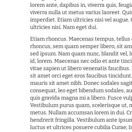
lorem ante, dapibus in, viverra quis, feugia
viverra nulla ut metus varius laoreet. Q
imperdiet. Etiam ultricies nisi vel augue
ultricies nisi. Nam eget dui.
Etiam rhoncus. Maecenas tempus, tellu
rhoncus, sem quam semper libero, sit am
sed ipsum. Nam quam nunc, blandit vel, l
id, lorem. Maecenas nec odio et ante tin
vitae sapien ut libero venenatis faucibus
sit amet orci eget eros faucibus tincidunt.
mauris sit amet nibh. Donec sodales sagi
consequat, leo eget bibendum sodales, au
quis gravida magna mi a libero. Fusce vul
Vestibulum purus quam, scelerisque ut, 
metus. Nullam accumsan lorem in dui. Cra
hendrerit fringilla. Vestibulum ante ipsum
luctus et ultrices posuere cubilia Curae; I