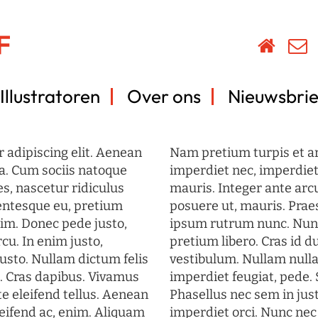
Illustratoren
Over ons
Nieuwsbrie
 adipiscing elit. Aenean
Nam pretium turpis et arc
a. Cum sociis natoque
imperdiet nec, imperdiet 
s, nascetur ridiculus
mauris. Integer ante arc
lentesque eu, pretium
posuere ut, mauris. Prae
im. Donec pede justo,
ipsum rutrum nunc. Nun
rcu. In enim justo,
pretium libero. Cras id du
justo. Nullam dictum felis
vestibulum. Nullam nulla
t. Cras dapibus. Vivamus
imperdiet feugiat, pede. 
 eleifend tellus. Aenean
Phasellus nec sem in just
eleifend ac, enim. Aliquam
imperdiet orci. Nunc nec