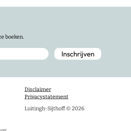
nze boeken.
Disclaimer
Privacystatement
Luitingh-Sijthoff © 2026
aar