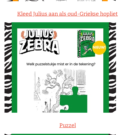
Kleed Julius aan als oud-Griekse hopliet
Puzzel