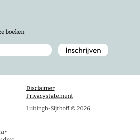
nze boeken.
Disclaimer
Privacystatement
Luitingh-Sijthoff © 2026
aar
adres