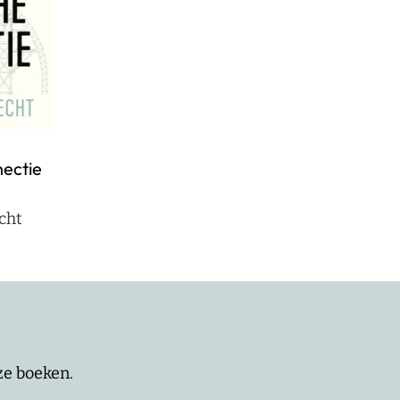
nectie
cht
nze boeken.