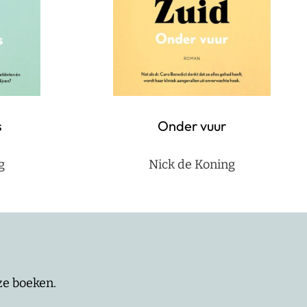
s
Onder vuur
g
Nick de Koning
nze boeken.