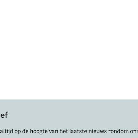
ief
jf altijd op de hoogte van het laatste nieuws rondom o