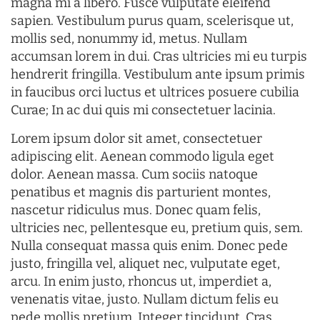
magna mi a libero. Fusce vulputate eleifend
sapien. Vestibulum purus quam, scelerisque ut,
mollis sed, nonummy id, metus. Nullam
accumsan lorem in dui. Cras ultricies mi eu turpis
hendrerit fringilla. Vestibulum ante ipsum primis
in faucibus orci luctus et ultrices posuere cubilia
Curae; In ac dui quis mi consectetuer lacinia.
Lorem ipsum dolor sit amet, consectetuer
adipiscing elit. Aenean commodo ligula eget
dolor. Aenean massa. Cum sociis natoque
penatibus et magnis dis parturient montes,
nascetur ridiculus mus. Donec quam felis,
ultricies nec, pellentesque eu, pretium quis, sem.
Nulla consequat massa quis enim. Donec pede
justo, fringilla vel, aliquet nec, vulputate eget,
arcu. In enim justo, rhoncus ut, imperdiet a,
venenatis vitae, justo. Nullam dictum felis eu
pede mollis pretium. Integer tincidunt. Cras