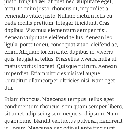
justo, fringilla vel, aliquet nec, vulputate eget,
arcu. In enim justo, rhoncus ut, imperdiet a,
venenatis vitae, justo. Nullam dictum felis eu
pede mollis pretium. Integer tincidunt. Cras
dapibus. Vivamus elementum semper nisi.
Aenean vulputate eleifend tellus. Aenean leo
ligula, porttitor eu, consequat vitae, eleifend ac,
enim. Aliquam lorem ante, dapibus in, viverra
quis, feugiat a, tellus. Phasellus viverra nulla ut
metus varius laoreet. Quisque rutrum. Aenean
imperdiet. Etiam ultricies nisi vel augue.
Curabitur ullamcorper ultricies nisi. Nam eget
dui.
Etiam rhoncus. Maecenas tempus, tellus eget
condimentum rhoncus, sem quam semper libero,
sit amet adipiscing sem neque sed ipsum. Nam
quam nunc, blandit vel, luctus pulvinar, hendrerit
id, lorem. Maecenas nec odio et ante tincidunt