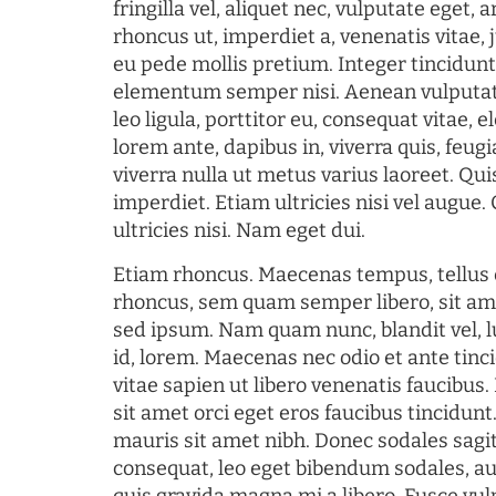
fringilla vel, aliquet nec, vulputate eget, a
rhoncus ut, imperdiet a, venenatis vitae, 
eu pede mollis pretium. Integer tincidun
elementum semper nisi. Aenean vulputate
leo ligula, porttitor eu, consequat vitae, 
lorem ante, dapibus in, viverra quis, feugia
viverra nulla ut metus varius laoreet. Q
imperdiet. Etiam ultricies nisi vel augue
ultricies nisi. Nam eget dui.
Etiam rhoncus. Maecenas tempus, tellu
rhoncus, sem quam semper libero, sit am
sed ipsum. Nam quam nunc, blandit vel, l
id, lorem. Maecenas nec odio et ante tin
vitae sapien ut libero venenatis faucibus
sit amet orci eget eros faucibus tincidunt.
mauris sit amet nibh. Donec sodales sagi
consequat, leo eget bibendum sodales, au