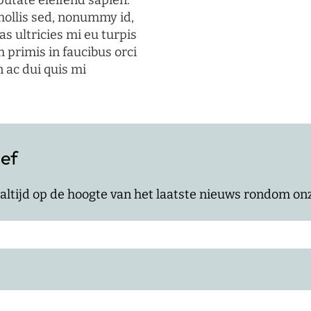
putate eleifend sapien.
mollis sed, nonummy id,
s ultricies mi eu turpis
 primis in faucibus orci
n ac dui quis mi
ief
jf altijd op de hoogte van het laatste nieuws rondom o