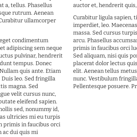
t a, tellus. Phasellus
auctor et, hendrerit quis, 
uisque rutrum. Aenean
Curabitur ligula sapien, 
. Curabitur ullamcorper
imperdiet, leo. Maecena
massa. Sed cursus turpis
s eget condimentum
arcu. Phasellus accumsan
et adipiscing sem neque
primis in faucibus orci lu
uctus pulvinar, hendrerit
Sed aliquam, nisi quis por
cidunt tempus. Donec
placerat dolor lectus qui
. Nullam quis ante. Etiam
elit. Aenean tellus metu
 Duis leo. Sed fringilla
nunc. Vestibulum fringill
ttis magna. Sed
Pellentesque posuere. Pr
gue velit cursus nunc,
putate eleifend sapien.
mollis sed, nonummy id,
s ultricies mi eu turpis
 primis in faucibus orci
n ac dui quis mi