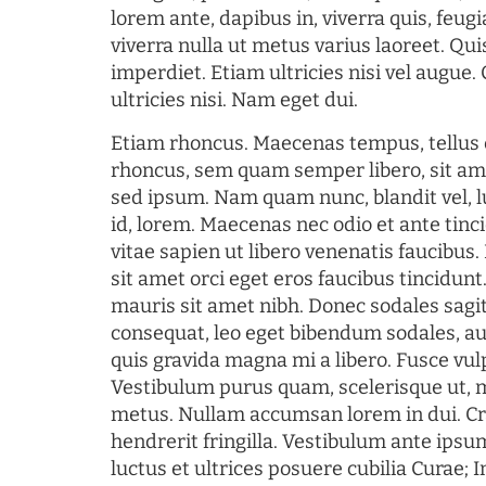
lorem ante, dapibus in, viverra quis, feugia
viverra nulla ut metus varius laoreet. Q
imperdiet. Etiam ultricies nisi vel augue
ultricies nisi. Nam eget dui.
Etiam rhoncus. Maecenas tempus, tellu
rhoncus, sem quam semper libero, sit am
sed ipsum. Nam quam nunc, blandit vel, l
id, lorem. Maecenas nec odio et ante tin
vitae sapien ut libero venenatis faucibus
sit amet orci eget eros faucibus tincidunt.
mauris sit amet nibh. Donec sodales sagi
consequat, leo eget bibendum sodales, au
quis gravida magna mi a libero. Fusce vul
Vestibulum purus quam, scelerisque ut, 
metus. Nullam accumsan lorem in dui. Cra
hendrerit fringilla. Vestibulum ante ipsum
luctus et ultrices posuere cubilia Curae; I