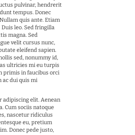
uctus pulvinar, hendrerit
cidunt tempus. Donec
. Nullam quis ante. Etiam
 Duis leo. Sed fringilla
ttis magna. Sed
gue velit cursus nunc,
putate eleifend sapien.
mollis sed, nonummy id,
s ultricies mi eu turpis
 primis in faucibus orci
n ac dui quis mi
 adipiscing elit. Aenean
a. Cum sociis natoque
s, nascetur ridiculus
lentesque eu, pretium
im. Donec pede justo,