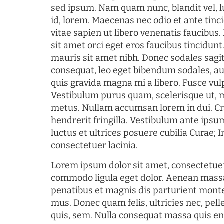
sed ipsum. Nam quam nunc, blandit vel, l
id, lorem. Maecenas nec odio et ante tin
vitae sapien ut libero venenatis faucibus
sit amet orci eget eros faucibus tincidunt.
mauris sit amet nibh. Donec sodales sagi
consequat, leo eget bibendum sodales, au
quis gravida magna mi a libero. Fusce vul
Vestibulum purus quam, scelerisque ut, 
metus. Nullam accumsan lorem in dui. Cra
hendrerit fringilla. Vestibulum ante ipsum
luctus et ultrices posuere cubilia Curae; I
consectetuer lacinia.
Lorem ipsum dolor sit amet, consectetuer
commodo ligula eget dolor. Aenean mass
penatibus et magnis dis parturient monte
mus. Donec quam felis, ultricies nec, pel
quis, sem. Nulla consequat massa quis en