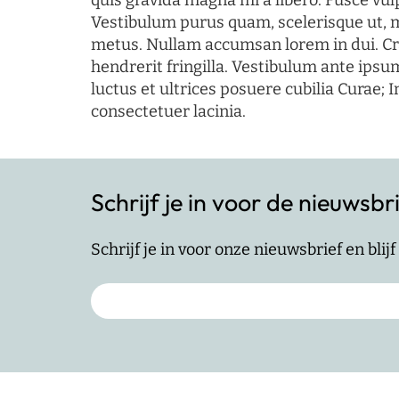
quis gravida magna mi a libero. Fusce vul
Vestibulum purus quam, scelerisque ut, 
metus. Nullam accumsan lorem in dui. Cra
hendrerit fringilla. Vestibulum ante ipsum
luctus et ultrices posuere cubilia Curae; I
consectetuer lacinia.
Schrijf je in voor de nieuwsbr
Schrijf je in voor onze nieuwsbrief en bli