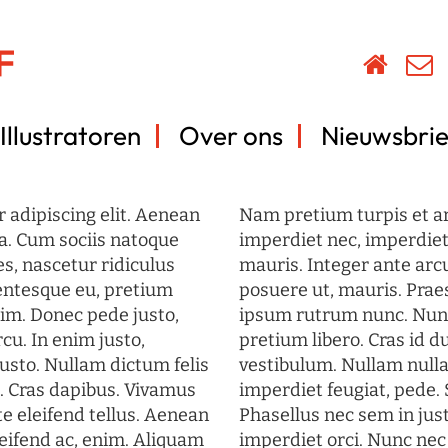
Illustratoren
Over ons
Nieuwsbrie
 adipiscing elit. Aenean
Nam pretium turpis et arc
a. Cum sociis natoque
imperdiet nec, imperdiet 
s, nascetur ridiculus
mauris. Integer ante arc
lentesque eu, pretium
posuere ut, mauris. Prae
im. Donec pede justo,
ipsum rutrum nunc. Nun
rcu. In enim justo,
pretium libero. Cras id du
justo. Nullam dictum felis
vestibulum. Nullam nulla
t. Cras dapibus. Vivamus
imperdiet feugiat, pede. 
 eleifend tellus. Aenean
Phasellus nec sem in just
eleifend ac, enim. Aliquam
imperdiet orci. Nunc nec