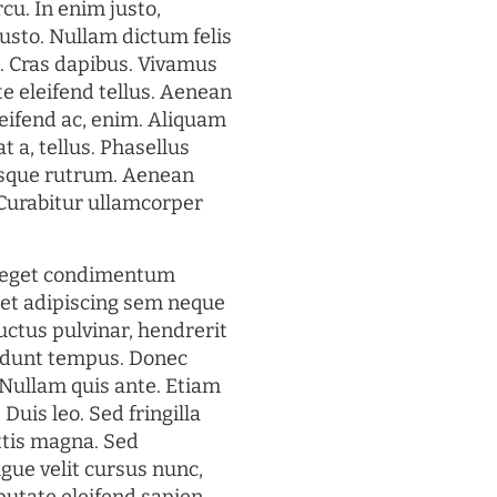
rcu. In enim justo,
justo. Nullam dictum felis
t. Cras dapibus. Vivamus
 eleifend tellus. Aenean
eleifend ac, enim. Aliquam
t a, tellus. Phasellus
uisque rutrum. Aenean
. Curabitur ullamcorper
s eget condimentum
et adipiscing sem neque
uctus pulvinar, hendrerit
cidunt tempus. Donec
. Nullam quis ante. Etiam
 Duis leo. Sed fringilla
ttis magna. Sed
gue velit cursus nunc,