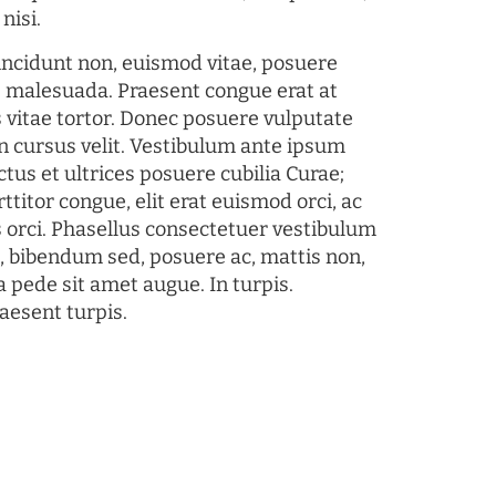
nisi.
tincidunt non, euismod vitae, posuere
s malesuada. Praesent congue erat at
 vitae tortor. Donec posuere vulputate
 cursus velit. Vestibulum ante ipsum
ctus et ultrices posuere cubilia Curae;
ttitor congue, elit erat euismod orci, ac
s orci. Phasellus consectetuer vestibulum
s, bibendum sed, posuere ac, mattis non,
a pede sit amet augue. In turpis.
aesent turpis.