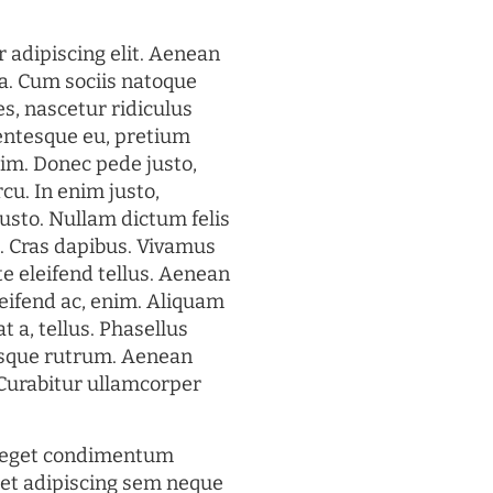
 adipiscing elit. Aenean
a. Cum sociis natoque
s, nascetur ridiculus
lentesque eu, pretium
im. Donec pede justo,
rcu. In enim justo,
justo. Nullam dictum felis
t. Cras dapibus. Vivamus
 eleifend tellus. Aenean
eleifend ac, enim. Aliquam
t a, tellus. Phasellus
uisque rutrum. Aenean
. Curabitur ullamcorper
s eget condimentum
et adipiscing sem neque