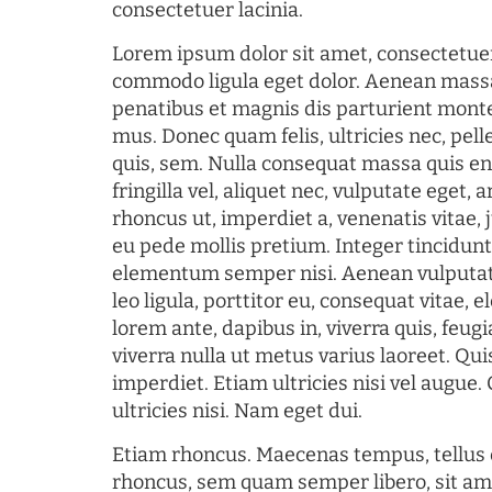
consectetuer lacinia.
Lorem ipsum dolor sit amet, consectetuer
commodo ligula eget dolor. Aenean mass
penatibus et magnis dis parturient monte
mus. Donec quam felis, ultricies nec, pel
quis, sem. Nulla consequat massa quis en
fringilla vel, aliquet nec, vulputate eget, a
rhoncus ut, imperdiet a, venenatis vitae, 
eu pede mollis pretium. Integer tincidun
elementum semper nisi. Aenean vulputate
leo ligula, porttitor eu, consequat vitae, 
lorem ante, dapibus in, viverra quis, feugia
viverra nulla ut metus varius laoreet. Q
imperdiet. Etiam ultricies nisi vel augue
ultricies nisi. Nam eget dui.
Etiam rhoncus. Maecenas tempus, tellu
rhoncus, sem quam semper libero, sit am