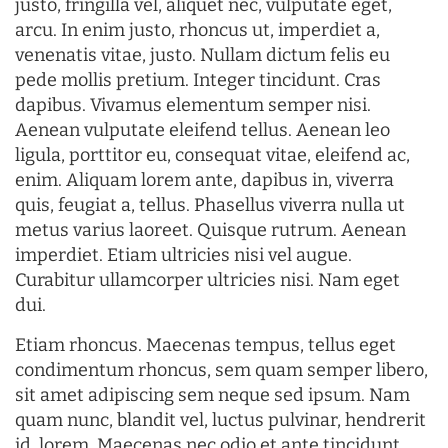
justo, fringilla vel, aliquet nec, vulputate eget,
arcu. In enim justo, rhoncus ut, imperdiet a,
venenatis vitae, justo. Nullam dictum felis eu
pede mollis pretium. Integer tincidunt. Cras
dapibus. Vivamus elementum semper nisi.
Aenean vulputate eleifend tellus. Aenean leo
ligula, porttitor eu, consequat vitae, eleifend ac,
enim. Aliquam lorem ante, dapibus in, viverra
quis, feugiat a, tellus. Phasellus viverra nulla ut
metus varius laoreet. Quisque rutrum. Aenean
imperdiet. Etiam ultricies nisi vel augue.
Curabitur ullamcorper ultricies nisi. Nam eget
dui.
Etiam rhoncus. Maecenas tempus, tellus eget
condimentum rhoncus, sem quam semper libero,
sit amet adipiscing sem neque sed ipsum. Nam
quam nunc, blandit vel, luctus pulvinar, hendrerit
id, lorem. Maecenas nec odio et ante tincidunt