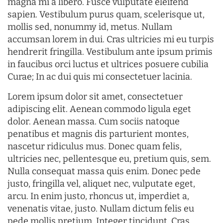
magna mi a libero. Fusce vulputate eleifend
sapien. Vestibulum purus quam, scelerisque ut,
mollis sed, nonummy id, metus. Nullam
accumsan lorem in dui. Cras ultricies mi eu turpis
hendrerit fringilla. Vestibulum ante ipsum primis
in faucibus orci luctus et ultrices posuere cubilia
Curae; In ac dui quis mi consectetuer lacinia.
Lorem ipsum dolor sit amet, consectetuer
adipiscing elit. Aenean commodo ligula eget
dolor. Aenean massa. Cum sociis natoque
penatibus et magnis dis parturient montes,
nascetur ridiculus mus. Donec quam felis,
ultricies nec, pellentesque eu, pretium quis, sem.
Nulla consequat massa quis enim. Donec pede
justo, fringilla vel, aliquet nec, vulputate eget,
arcu. In enim justo, rhoncus ut, imperdiet a,
venenatis vitae, justo. Nullam dictum felis eu
pede mollis pretium. Integer tincidunt. Cras