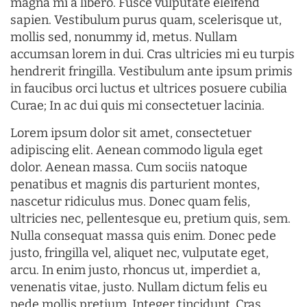
magna mi a libero. Fusce vulputate eleifend
sapien. Vestibulum purus quam, scelerisque ut,
mollis sed, nonummy id, metus. Nullam
accumsan lorem in dui. Cras ultricies mi eu turpis
hendrerit fringilla. Vestibulum ante ipsum primis
in faucibus orci luctus et ultrices posuere cubilia
Curae; In ac dui quis mi consectetuer lacinia.
Lorem ipsum dolor sit amet, consectetuer
adipiscing elit. Aenean commodo ligula eget
dolor. Aenean massa. Cum sociis natoque
penatibus et magnis dis parturient montes,
nascetur ridiculus mus. Donec quam felis,
ultricies nec, pellentesque eu, pretium quis, sem.
Nulla consequat massa quis enim. Donec pede
justo, fringilla vel, aliquet nec, vulputate eget,
arcu. In enim justo, rhoncus ut, imperdiet a,
venenatis vitae, justo. Nullam dictum felis eu
pede mollis pretium. Integer tincidunt. Cras