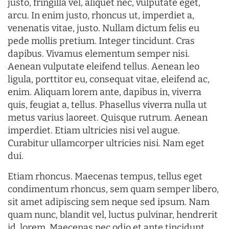
justo, fringilla vel, aliquet nec, vulputate eget,
arcu. In enim justo, rhoncus ut, imperdiet a,
venenatis vitae, justo. Nullam dictum felis eu
pede mollis pretium. Integer tincidunt. Cras
dapibus. Vivamus elementum semper nisi.
Aenean vulputate eleifend tellus. Aenean leo
ligula, porttitor eu, consequat vitae, eleifend ac,
enim. Aliquam lorem ante, dapibus in, viverra
quis, feugiat a, tellus. Phasellus viverra nulla ut
metus varius laoreet. Quisque rutrum. Aenean
imperdiet. Etiam ultricies nisi vel augue.
Curabitur ullamcorper ultricies nisi. Nam eget
dui.
Etiam rhoncus. Maecenas tempus, tellus eget
condimentum rhoncus, sem quam semper libero,
sit amet adipiscing sem neque sed ipsum. Nam
quam nunc, blandit vel, luctus pulvinar, hendrerit
id, lorem. Maecenas nec odio et ante tincidunt