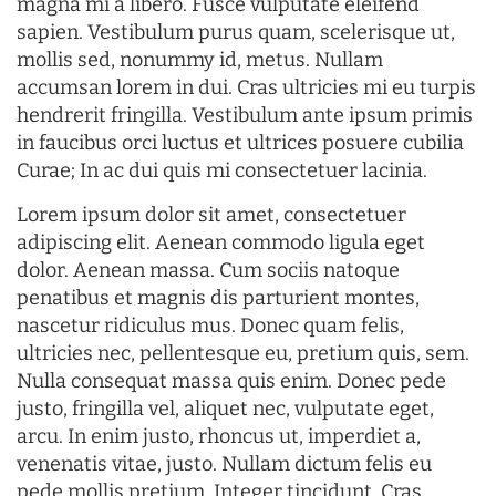
magna mi a libero. Fusce vulputate eleifend
sapien. Vestibulum purus quam, scelerisque ut,
mollis sed, nonummy id, metus. Nullam
accumsan lorem in dui. Cras ultricies mi eu turpis
hendrerit fringilla. Vestibulum ante ipsum primis
in faucibus orci luctus et ultrices posuere cubilia
Curae; In ac dui quis mi consectetuer lacinia.
Lorem ipsum dolor sit amet, consectetuer
adipiscing elit. Aenean commodo ligula eget
dolor. Aenean massa. Cum sociis natoque
penatibus et magnis dis parturient montes,
nascetur ridiculus mus. Donec quam felis,
ultricies nec, pellentesque eu, pretium quis, sem.
Nulla consequat massa quis enim. Donec pede
justo, fringilla vel, aliquet nec, vulputate eget,
arcu. In enim justo, rhoncus ut, imperdiet a,
venenatis vitae, justo. Nullam dictum felis eu
pede mollis pretium. Integer tincidunt. Cras