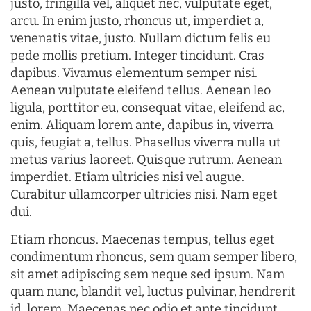
justo, fringilla vel, aliquet nec, vulputate eget,
arcu. In enim justo, rhoncus ut, imperdiet a,
venenatis vitae, justo. Nullam dictum felis eu
pede mollis pretium. Integer tincidunt. Cras
dapibus. Vivamus elementum semper nisi.
Aenean vulputate eleifend tellus. Aenean leo
ligula, porttitor eu, consequat vitae, eleifend ac,
enim. Aliquam lorem ante, dapibus in, viverra
quis, feugiat a, tellus. Phasellus viverra nulla ut
metus varius laoreet. Quisque rutrum. Aenean
imperdiet. Etiam ultricies nisi vel augue.
Curabitur ullamcorper ultricies nisi. Nam eget
dui.
Etiam rhoncus. Maecenas tempus, tellus eget
condimentum rhoncus, sem quam semper libero,
sit amet adipiscing sem neque sed ipsum. Nam
quam nunc, blandit vel, luctus pulvinar, hendrerit
id, lorem. Maecenas nec odio et ante tincidunt