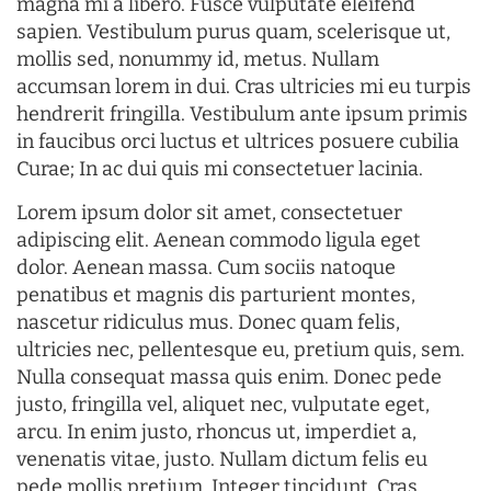
magna mi a libero. Fusce vulputate eleifend
sapien. Vestibulum purus quam, scelerisque ut,
mollis sed, nonummy id, metus. Nullam
accumsan lorem in dui. Cras ultricies mi eu turpis
hendrerit fringilla. Vestibulum ante ipsum primis
in faucibus orci luctus et ultrices posuere cubilia
Curae; In ac dui quis mi consectetuer lacinia.
Lorem ipsum dolor sit amet, consectetuer
adipiscing elit. Aenean commodo ligula eget
dolor. Aenean massa. Cum sociis natoque
penatibus et magnis dis parturient montes,
nascetur ridiculus mus. Donec quam felis,
ultricies nec, pellentesque eu, pretium quis, sem.
Nulla consequat massa quis enim. Donec pede
justo, fringilla vel, aliquet nec, vulputate eget,
arcu. In enim justo, rhoncus ut, imperdiet a,
venenatis vitae, justo. Nullam dictum felis eu
pede mollis pretium. Integer tincidunt. Cras