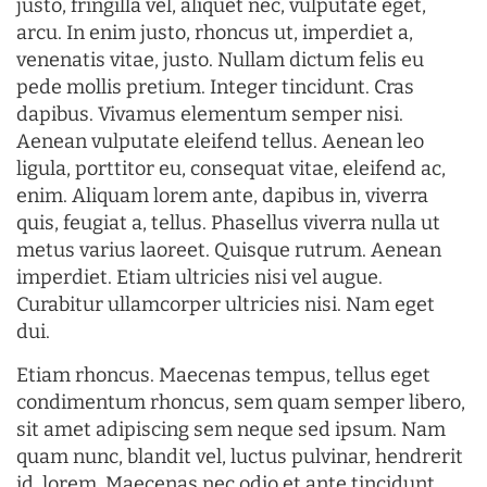
justo, fringilla vel, aliquet nec, vulputate eget,
arcu. In enim justo, rhoncus ut, imperdiet a,
venenatis vitae, justo. Nullam dictum felis eu
pede mollis pretium. Integer tincidunt. Cras
dapibus. Vivamus elementum semper nisi.
Aenean vulputate eleifend tellus. Aenean leo
ligula, porttitor eu, consequat vitae, eleifend ac,
enim. Aliquam lorem ante, dapibus in, viverra
quis, feugiat a, tellus. Phasellus viverra nulla ut
metus varius laoreet. Quisque rutrum. Aenean
imperdiet. Etiam ultricies nisi vel augue.
Curabitur ullamcorper ultricies nisi. Nam eget
dui.
Etiam rhoncus. Maecenas tempus, tellus eget
condimentum rhoncus, sem quam semper libero,
sit amet adipiscing sem neque sed ipsum. Nam
quam nunc, blandit vel, luctus pulvinar, hendrerit
id, lorem. Maecenas nec odio et ante tincidunt