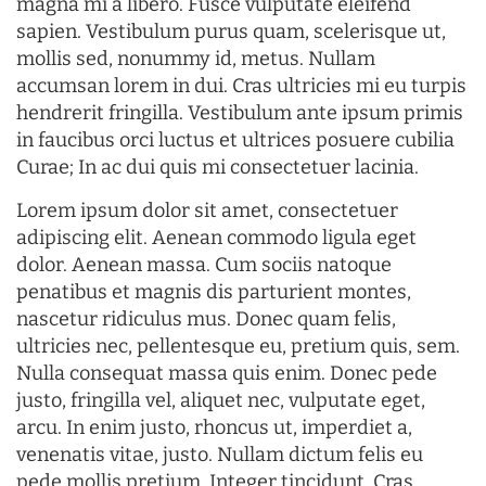
magna mi a libero. Fusce vulputate eleifend
sapien. Vestibulum purus quam, scelerisque ut,
mollis sed, nonummy id, metus. Nullam
accumsan lorem in dui. Cras ultricies mi eu turpis
hendrerit fringilla. Vestibulum ante ipsum primis
in faucibus orci luctus et ultrices posuere cubilia
Curae; In ac dui quis mi consectetuer lacinia.
Lorem ipsum dolor sit amet, consectetuer
adipiscing elit. Aenean commodo ligula eget
dolor. Aenean massa. Cum sociis natoque
penatibus et magnis dis parturient montes,
nascetur ridiculus mus. Donec quam felis,
ultricies nec, pellentesque eu, pretium quis, sem.
Nulla consequat massa quis enim. Donec pede
justo, fringilla vel, aliquet nec, vulputate eget,
arcu. In enim justo, rhoncus ut, imperdiet a,
venenatis vitae, justo. Nullam dictum felis eu
pede mollis pretium. Integer tincidunt. Cras