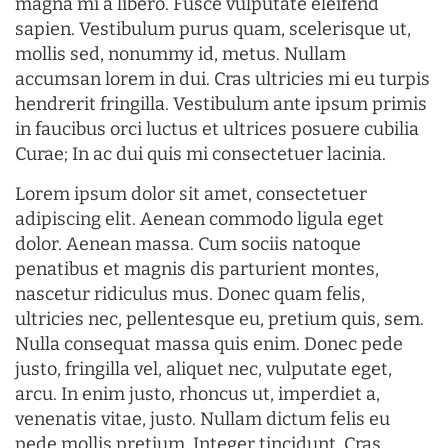
magna mi a libero. Fusce vulputate eleifend
sapien. Vestibulum purus quam, scelerisque ut,
mollis sed, nonummy id, metus. Nullam
accumsan lorem in dui. Cras ultricies mi eu turpis
hendrerit fringilla. Vestibulum ante ipsum primis
in faucibus orci luctus et ultrices posuere cubilia
Curae; In ac dui quis mi consectetuer lacinia.
Lorem ipsum dolor sit amet, consectetuer
adipiscing elit. Aenean commodo ligula eget
dolor. Aenean massa. Cum sociis natoque
penatibus et magnis dis parturient montes,
nascetur ridiculus mus. Donec quam felis,
ultricies nec, pellentesque eu, pretium quis, sem.
Nulla consequat massa quis enim. Donec pede
justo, fringilla vel, aliquet nec, vulputate eget,
arcu. In enim justo, rhoncus ut, imperdiet a,
venenatis vitae, justo. Nullam dictum felis eu
pede mollis pretium. Integer tincidunt. Cras