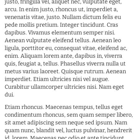
justo, fringilla vel, aliquet nec, vulputate eget,
arcu. In enim justo, rhoncus ut, imperdiet a,
venenatis vitae, justo. Nullam dictum felis eu
pede mollis pretium. Integer tincidunt. Cras
dapibus. Vivamus elementum semper nisi.
Aenean vulputate eleifend tellus. Aenean leo
ligula, porttitor eu, consequat vitae, eleifend ac,
enim. Aliquam lorem ante, dapibus in, viverra
quis, feugiat a, tellus. Phasellus viverra nulla ut
metus varius laoreet. Quisque rutrum. Aenean
imperdiet. Etiam ultricies nisi vel augue.
Curabitur ullamcorper ultricies nisi. Nam eget
dui.
Etiam rhoncus. Maecenas tempus, tellus eget
condimentum rhoncus, sem quam semper libero,
sit amet adipiscing sem neque sed ipsum. Nam
quam nunc, blandit vel, luctus pulvinar, hendrerit
id, lorem. Maecenas nec odio et ante tincidunt