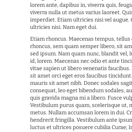
lorem ante, dapibus in, viverra quis, feugia
viverra nulla ut metus varius laoreet. Q
imperdiet. Etiam ultricies nisi vel augue
ultricies nisi. Nam eget dui.
Etiam rhoncus. Maecenas tempus, tellu
rhoncus, sem quam semper libero, sit am
sed ipsum. Nam quam nunc, blandit vel, l
id, lorem. Maecenas nec odio et ante tin
vitae sapien ut libero venenatis faucibus
sit amet orci eget eros faucibus tincidunt.
mauris sit amet nibh. Donec sodales sagi
consequat, leo eget bibendum sodales, au
quis gravida magna mi a libero. Fusce vul
Vestibulum purus quam, scelerisque ut, 
metus. Nullam accumsan lorem in dui. Cra
hendrerit fringilla. Vestibulum ante ipsum
luctus et ultrices posuere cubilia Curae; I