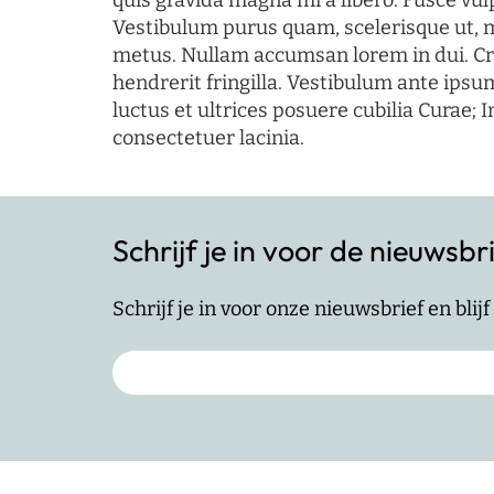
quis gravida magna mi a libero. Fusce vul
Vestibulum purus quam, scelerisque ut, 
metus. Nullam accumsan lorem in dui. Cra
hendrerit fringilla. Vestibulum ante ipsum
luctus et ultrices posuere cubilia Curae; I
consectetuer lacinia.
Schrijf je in voor de nieuwsbr
Schrijf je in voor onze nieuwsbrief en bli