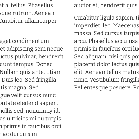
t a, tellus. Phasellus
auctor et, hendrerit quis, 
uisque rutrum. Aenean
Curabitur ligula sapien, 
. Curabitur ullamcorper
imperdiet, leo. Maecena
massa. Sed cursus turpis
s eget condimentum
arcu. Phasellus accumsan
et adipiscing sem neque
primis in faucibus orci lu
uctus pulvinar, hendrerit
Sed aliquam, nisi quis por
cidunt tempus. Donec
placerat dolor lectus qui
. Nullam quis ante. Etiam
elit. Aenean tellus metu
 Duis leo. Sed fringilla
nunc. Vestibulum fringill
ttis magna. Sed
Pellentesque posuere. Pr
gue velit cursus nunc,
putate eleifend sapien.
mollis sed, nonummy id,
s ultricies mi eu turpis
 primis in faucibus orci
n ac dui quis mi