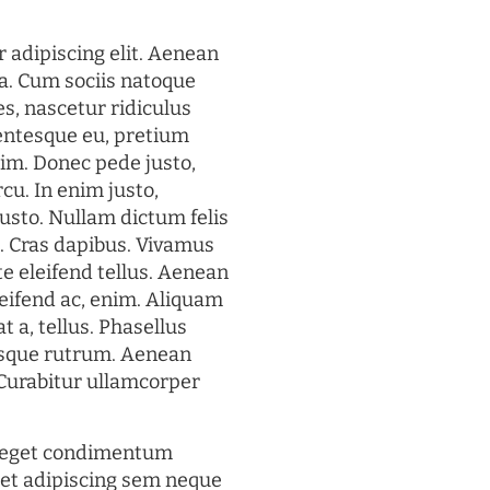
 adipiscing elit. Aenean
a. Cum sociis natoque
s, nascetur ridiculus
lentesque eu, pretium
im. Donec pede justo,
rcu. In enim justo,
justo. Nullam dictum felis
t. Cras dapibus. Vivamus
 eleifend tellus. Aenean
eleifend ac, enim. Aliquam
t a, tellus. Phasellus
uisque rutrum. Aenean
. Curabitur ullamcorper
s eget condimentum
et adipiscing sem neque