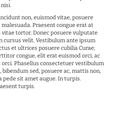
nisi.
tincidunt non, euismod vitae, posuere
s malesuada. Praesent congue erat at
 vitae tortor. Donec posuere vulputate
 cursus velit. Vestibulum ante ipsum
ctus et ultrices posuere cubilia Curae;
ttitor congue, elit erat euismod orci, ac
s orci. Phasellus consectetuer vestibulum
s, bibendum sed, posuere ac, mattis non,
a pede sit amet augue. In turpis.
aesent turpis.