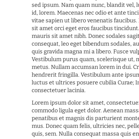
sed ipsum. Nam quam nunc, blandit vel, l
id, lorem. Maecenas nec odio et ante tin
vitae sapien ut libero venenatis faucibus
sit amet orci eget eros faucibus tincidunt.
mauris sit amet nibh. Donec sodales sagi
consequat, leo eget bibendum sodales, au
quis gravida magna mi a libero. Fusce vul
Vestibulum purus quam, scelerisque ut, 
metus. Nullam accumsan lorem in dui. Cra
hendrerit fringilla. Vestibulum ante ipsum
luctus et ultrices posuere cubilia Curae; I
consectetuer lacinia.
Lorem ipsum dolor sit amet, consectetuer
commodo ligula eget dolor. Aenean mass
penatibus et magnis dis parturient monte
mus. Donec quam felis, ultricies nec, pel
quis, sem. Nulla consequat massa quis en