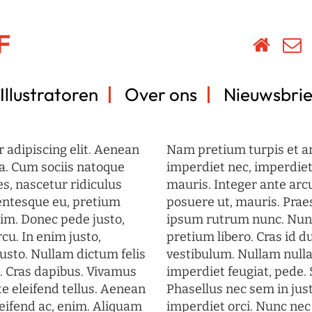
Illustratoren
Over ons
Nieuwsbrie
 adipiscing elit. Aenean
Nam pretium turpis et arc
a. Cum sociis natoque
imperdiet nec, imperdiet 
s, nascetur ridiculus
mauris. Integer ante arc
lentesque eu, pretium
posuere ut, mauris. Prae
im. Donec pede justo,
ipsum rutrum nunc. Nun
rcu. In enim justo,
pretium libero. Cras id du
justo. Nullam dictum felis
vestibulum. Nullam nulla
t. Cras dapibus. Vivamus
imperdiet feugiat, pede. 
 eleifend tellus. Aenean
Phasellus nec sem in just
eleifend ac, enim. Aliquam
imperdiet orci. Nunc nec