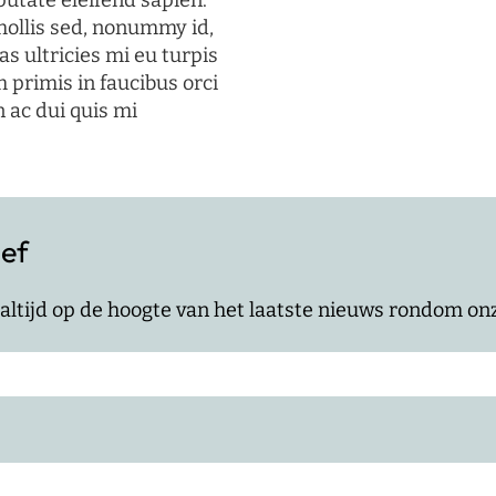
putate eleifend sapien.
mollis sed, nonummy id,
s ultricies mi eu turpis
 primis in faucibus orci
n ac dui quis mi
ief
jf altijd op de hoogte van het laatste nieuws rondom o