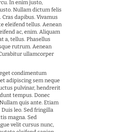
rcu. In enim justo,
justo. Nullam dictum felis
t. Cras dapibus. Vivamus
 eleifend tellus. Aenean
eleifend ac, enim. Aliquam
t a, tellus. Phasellus
uisque rutrum. Aenean
. Curabitur ullamcorper
s eget condimentum
et adipiscing sem neque
uctus pulvinar, hendrerit
cidunt tempus. Donec
. Nullam quis ante. Etiam
 Duis leo. Sed fringilla
ttis magna. Sed
gue velit cursus nunc,