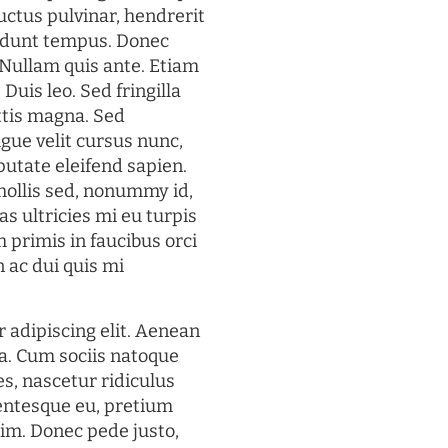
uctus pulvinar, hendrerit
cidunt tempus. Donec
. Nullam quis ante. Etiam
 Duis leo. Sed fringilla
ttis magna. Sed
gue velit cursus nunc,
putate eleifend sapien.
mollis sed, nonummy id,
s ultricies mi eu turpis
 primis in faucibus orci
n ac dui quis mi
 adipiscing elit. Aenean
a. Cum sociis natoque
s, nascetur ridiculus
lentesque eu, pretium
im. Donec pede justo,