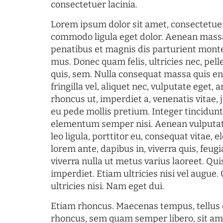
consectetuer lacinia.
Lorem ipsum dolor sit amet, consectetuer
commodo ligula eget dolor. Aenean mass
penatibus et magnis dis parturient monte
mus. Donec quam felis, ultricies nec, pel
quis, sem. Nulla consequat massa quis en
fringilla vel, aliquet nec, vulputate eget, a
rhoncus ut, imperdiet a, venenatis vitae, 
eu pede mollis pretium. Integer tincidun
elementum semper nisi. Aenean vulputate
leo ligula, porttitor eu, consequat vitae, 
lorem ante, dapibus in, viverra quis, feugia
viverra nulla ut metus varius laoreet. Q
imperdiet. Etiam ultricies nisi vel augue
ultricies nisi. Nam eget dui.
Etiam rhoncus. Maecenas tempus, tellu
rhoncus, sem quam semper libero, sit am