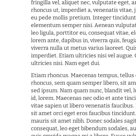
fringilla vel, aliquet nec, vulputate eget, a
rhoncus ut, imperdiet a, venenatis vitae, 
eu pede mollis pretium. Integer tincidun
elementum semper nisi. Aenean vulputate
leo ligula, porttitor eu, consequat vitae, 
lorem ante, dapibus in, viverra quis, feugia
viverra nulla ut metus varius laoreet. Q
imperdiet. Etiam ultricies nisi vel augue
ultricies nisi. Nam eget dui.
Etiam rhoncus. Maecenas tempus, tellu
rhoncus, sem quam semper libero, sit am
sed ipsum. Nam quam nunc, blandit vel, l
id, lorem. Maecenas nec odio et ante tin
vitae sapien ut libero venenatis faucibus
sit amet orci eget eros faucibus tincidunt.
mauris sit amet nibh. Donec sodales sagi
consequat, leo eget bibendum sodales, au