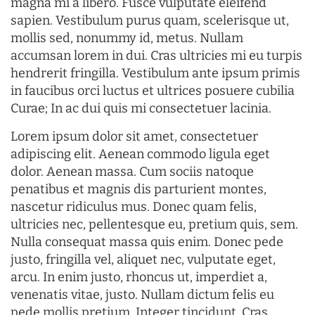
magna mi a libero. Fusce vulputate eleifend
sapien. Vestibulum purus quam, scelerisque ut,
mollis sed, nonummy id, metus. Nullam
accumsan lorem in dui. Cras ultricies mi eu turpis
hendrerit fringilla. Vestibulum ante ipsum primis
in faucibus orci luctus et ultrices posuere cubilia
Curae; In ac dui quis mi consectetuer lacinia.
Lorem ipsum dolor sit amet, consectetuer
adipiscing elit. Aenean commodo ligula eget
dolor. Aenean massa. Cum sociis natoque
penatibus et magnis dis parturient montes,
nascetur ridiculus mus. Donec quam felis,
ultricies nec, pellentesque eu, pretium quis, sem.
Nulla consequat massa quis enim. Donec pede
justo, fringilla vel, aliquet nec, vulputate eget,
arcu. In enim justo, rhoncus ut, imperdiet a,
venenatis vitae, justo. Nullam dictum felis eu
pede mollis pretium. Integer tincidunt. Cras