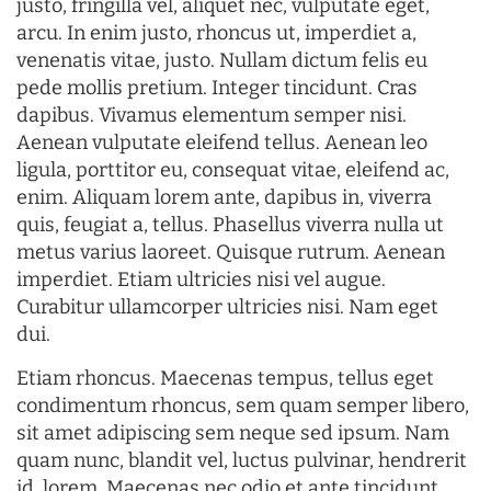
justo, fringilla vel, aliquet nec, vulputate eget,
arcu. In enim justo, rhoncus ut, imperdiet a,
venenatis vitae, justo. Nullam dictum felis eu
pede mollis pretium. Integer tincidunt. Cras
dapibus. Vivamus elementum semper nisi.
Aenean vulputate eleifend tellus. Aenean leo
ligula, porttitor eu, consequat vitae, eleifend ac,
enim. Aliquam lorem ante, dapibus in, viverra
quis, feugiat a, tellus. Phasellus viverra nulla ut
metus varius laoreet. Quisque rutrum. Aenean
imperdiet. Etiam ultricies nisi vel augue.
Curabitur ullamcorper ultricies nisi. Nam eget
dui.
Etiam rhoncus. Maecenas tempus, tellus eget
condimentum rhoncus, sem quam semper libero,
sit amet adipiscing sem neque sed ipsum. Nam
quam nunc, blandit vel, luctus pulvinar, hendrerit
id, lorem. Maecenas nec odio et ante tincidunt