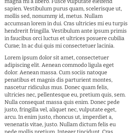
magna mi a libero. Fusce vulputate eleifend
sapien. Vestibulum purus quam, scelerisque ut,
mollis sed, nonummy id, metus. Nullam
accumsan lorem in dui. Cras ultricies mi eu turpis
hendrerit fringilla. Vestibulum ante ipsum primis
in faucibus orci luctus et ultrices posuere cubilia
Curae; In ac dui quis mi consectetuer lacinia.
Lorem ipsum dolor sit amet, consectetuer
adipiscing elit. Aenean commodo ligula eget
dolor. Aenean massa. Cum sociis natoque
penatibus et magnis dis parturient montes,
nascetur ridiculus mus. Donec quam felis,
ultricies nec, pellentesque eu, pretium quis, sem.
Nulla consequat massa quis enim. Donec pede
justo, fringilla vel, aliquet nec, vulputate eget,
arcu. In enim justo, rhoncus ut, imperdiet a,
venenatis vitae, justo. Nullam dictum felis eu
pede mollis pretium. Integer tincidunt. Cras