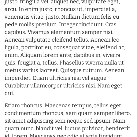
justo, fringilla vel, aliquet nec, vulputate eget,
arcu. In enim justo, rhoncus ut, imperdiet a,
venenatis vitae, justo. Nullam dictum felis eu
pede mollis pretium. Integer tincidunt. Cras
dapibus. Vivamus elementum semper nisi.
Aenean vulputate eleifend tellus. Aenean leo
ligula, porttitor eu, consequat vitae, eleifend ac,
enim. Aliquam lorem ante, dapibus in, viverra
quis, feugiat a, tellus. Phasellus viverra nulla ut
metus varius laoreet. Quisque rutrum. Aenean
imperdiet. Etiam ultricies nisi vel augue.
Curabitur ullamcorper ultricies nisi. Nam eget
dui.
Etiam rhoncus. Maecenas tempus, tellus eget
condimentum rhoncus, sem quam semper libero,
sit amet adipiscing sem neque sed ipsum. Nam
quam nunc, blandit vel, luctus pulvinar, hendrerit
id, lorem. Maecenas nec odio et ante tincidunt