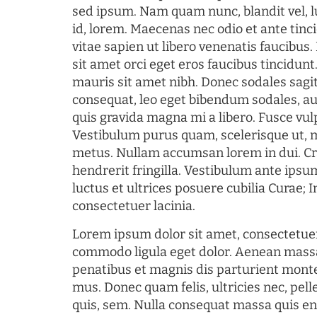
sed ipsum. Nam quam nunc, blandit vel, l
id, lorem. Maecenas nec odio et ante tin
vitae sapien ut libero venenatis faucibus
sit amet orci eget eros faucibus tincidunt.
mauris sit amet nibh. Donec sodales sagi
consequat, leo eget bibendum sodales, au
quis gravida magna mi a libero. Fusce vul
Vestibulum purus quam, scelerisque ut, 
metus. Nullam accumsan lorem in dui. Cra
hendrerit fringilla. Vestibulum ante ipsum
luctus et ultrices posuere cubilia Curae; I
consectetuer lacinia.
Lorem ipsum dolor sit amet, consectetuer
commodo ligula eget dolor. Aenean mass
penatibus et magnis dis parturient monte
mus. Donec quam felis, ultricies nec, pel
quis, sem. Nulla consequat massa quis en