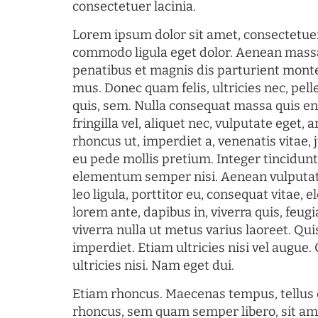
consectetuer lacinia.
Lorem ipsum dolor sit amet, consectetuer
commodo ligula eget dolor. Aenean mass
penatibus et magnis dis parturient monte
mus. Donec quam felis, ultricies nec, pel
quis, sem. Nulla consequat massa quis en
fringilla vel, aliquet nec, vulputate eget, a
rhoncus ut, imperdiet a, venenatis vitae, 
eu pede mollis pretium. Integer tincidun
elementum semper nisi. Aenean vulputate
leo ligula, porttitor eu, consequat vitae, 
lorem ante, dapibus in, viverra quis, feugia
viverra nulla ut metus varius laoreet. Q
imperdiet. Etiam ultricies nisi vel augue
ultricies nisi. Nam eget dui.
Etiam rhoncus. Maecenas tempus, tellu
rhoncus, sem quam semper libero, sit am