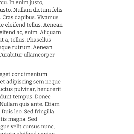
rcu. In enim justo,
justo. Nullam dictum felis
t. Cras dapibus. Vivamus
 eleifend tellus. Aenean
eleifend ac, enim. Aliquam
t a, tellus. Phasellus
uisque rutrum. Aenean
. Curabitur ullamcorper
s eget condimentum
et adipiscing sem neque
uctus pulvinar, hendrerit
cidunt tempus. Donec
. Nullam quis ante. Etiam
 Duis leo. Sed fringilla
ttis magna. Sed
gue velit cursus nunc,