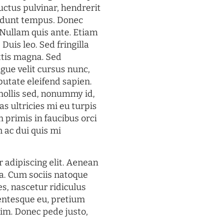
uctus pulvinar, hendrerit
cidunt tempus. Donec
. Nullam quis ante. Etiam
 Duis leo. Sed fringilla
ttis magna. Sed
gue velit cursus nunc,
putate eleifend sapien.
mollis sed, nonummy id,
s ultricies mi eu turpis
 primis in faucibus orci
n ac dui quis mi
 adipiscing elit. Aenean
a. Cum sociis natoque
s, nascetur ridiculus
lentesque eu, pretium
im. Donec pede justo,