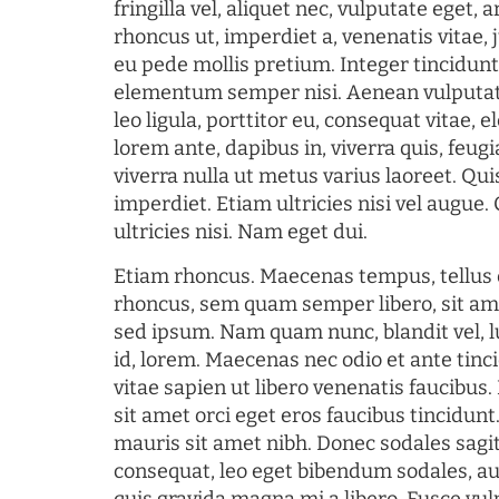
fringilla vel, aliquet nec, vulputate eget, a
rhoncus ut, imperdiet a, venenatis vitae, 
eu pede mollis pretium. Integer tincidun
elementum semper nisi. Aenean vulputate
leo ligula, porttitor eu, consequat vitae, 
lorem ante, dapibus in, viverra quis, feugia
viverra nulla ut metus varius laoreet. Q
imperdiet. Etiam ultricies nisi vel augue
ultricies nisi. Nam eget dui.
Etiam rhoncus. Maecenas tempus, tellu
rhoncus, sem quam semper libero, sit am
sed ipsum. Nam quam nunc, blandit vel, l
id, lorem. Maecenas nec odio et ante tin
vitae sapien ut libero venenatis faucibus
sit amet orci eget eros faucibus tincidunt.
mauris sit amet nibh. Donec sodales sagi
consequat, leo eget bibendum sodales, au