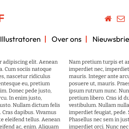
Illustratoren
Over ons
Nieuwsbrie
 adipiscing elit. Aenean
Nam pretium turpis et arc
a. Cum sociis natoque
imperdiet nec, imperdiet 
s, nascetur ridiculus
mauris. Integer ante arc
lentesque eu, pretium
posuere ut, mauris. Prae
im. Donec pede justo,
ipsum rutrum nunc. Nun
rcu. In enim justo,
pretium libero. Cras id du
justo. Nullam dictum felis
vestibulum. Nullam nulla
t. Cras dapibus. Vivamus
imperdiet feugiat, pede. 
 eleifend tellus. Aenean
Phasellus nec sem in just
eleifend ac, enim. Aliquam
imperdiet orci. Nunc nec