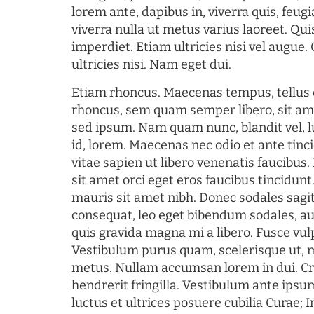
lorem ante, dapibus in, viverra quis, feugia
viverra nulla ut metus varius laoreet. Q
imperdiet. Etiam ultricies nisi vel augue
ultricies nisi. Nam eget dui.
Etiam rhoncus. Maecenas tempus, tellu
rhoncus, sem quam semper libero, sit am
sed ipsum. Nam quam nunc, blandit vel, l
id, lorem. Maecenas nec odio et ante tin
vitae sapien ut libero venenatis faucibus
sit amet orci eget eros faucibus tincidunt.
mauris sit amet nibh. Donec sodales sagi
consequat, leo eget bibendum sodales, au
quis gravida magna mi a libero. Fusce vul
Vestibulum purus quam, scelerisque ut, 
metus. Nullam accumsan lorem in dui. Cra
hendrerit fringilla. Vestibulum ante ipsum
luctus et ultrices posuere cubilia Curae; I