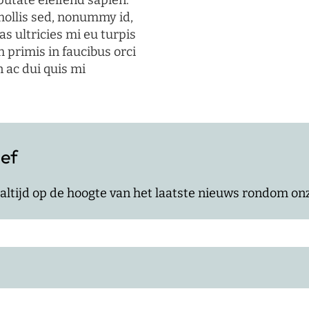
putate eleifend sapien.
mollis sed, nonummy id,
s ultricies mi eu turpis
 primis in faucibus orci
n ac dui quis mi
ief
jf altijd op de hoogte van het laatste nieuws rondom o