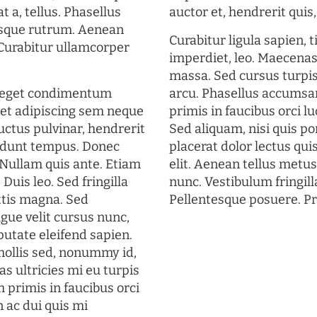
t a, tellus. Phasellus
auctor et, hendrerit quis, 
uisque rutrum. Aenean
Curabitur ligula sapien, 
. Curabitur ullamcorper
imperdiet, leo. Maecena
massa. Sed cursus turpis
s eget condimentum
arcu. Phasellus accumsan
et adipiscing sem neque
primis in faucibus orci lu
uctus pulvinar, hendrerit
Sed aliquam, nisi quis por
cidunt tempus. Donec
placerat dolor lectus qui
. Nullam quis ante. Etiam
elit. Aenean tellus metu
 Duis leo. Sed fringilla
nunc. Vestibulum fringill
ttis magna. Sed
Pellentesque posuere. Pr
gue velit cursus nunc,
putate eleifend sapien.
mollis sed, nonummy id,
s ultricies mi eu turpis
 primis in faucibus orci
n ac dui quis mi