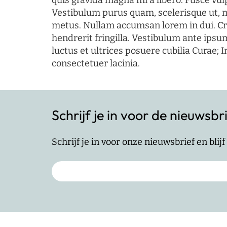
quis gravida magna mi a libero. Fusce vul
Vestibulum purus quam, scelerisque ut, 
metus. Nullam accumsan lorem in dui. Cra
hendrerit fringilla. Vestibulum ante ipsum
luctus et ultrices posuere cubilia Curae; I
consectetuer lacinia.
Schrijf je in voor de nieuwsbr
Schrijf je in voor onze nieuwsbrief en bli