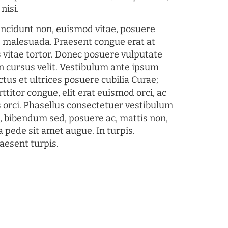
nisi.
tincidunt non, euismod vitae, posuere
s malesuada. Praesent congue erat at
 vitae tortor. Donec posuere vulputate
 cursus velit. Vestibulum ante ipsum
ctus et ultrices posuere cubilia Curae;
ttitor congue, elit erat euismod orci, ac
s orci. Phasellus consectetuer vestibulum
s, bibendum sed, posuere ac, mattis non,
a pede sit amet augue. In turpis.
aesent turpis.