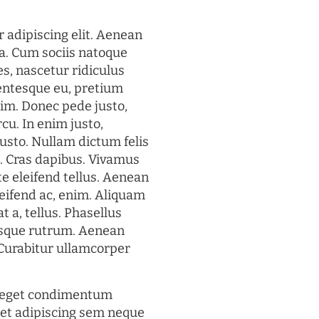
 adipiscing elit. Aenean
a. Cum sociis natoque
s, nascetur ridiculus
lentesque eu, pretium
im. Donec pede justo,
rcu. In enim justo,
justo. Nullam dictum felis
t. Cras dapibus. Vivamus
 eleifend tellus. Aenean
eleifend ac, enim. Aliquam
t a, tellus. Phasellus
uisque rutrum. Aenean
. Curabitur ullamcorper
s eget condimentum
et adipiscing sem neque