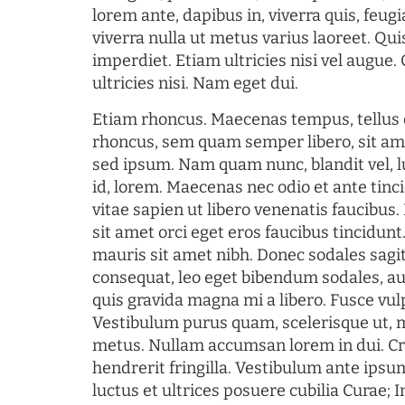
lorem ante, dapibus in, viverra quis, feugia
viverra nulla ut metus varius laoreet. Q
imperdiet. Etiam ultricies nisi vel augue
ultricies nisi. Nam eget dui.
Etiam rhoncus. Maecenas tempus, tellu
rhoncus, sem quam semper libero, sit am
sed ipsum. Nam quam nunc, blandit vel, l
id, lorem. Maecenas nec odio et ante tin
vitae sapien ut libero venenatis faucibus
sit amet orci eget eros faucibus tincidunt.
mauris sit amet nibh. Donec sodales sagi
consequat, leo eget bibendum sodales, au
quis gravida magna mi a libero. Fusce vul
Vestibulum purus quam, scelerisque ut, 
metus. Nullam accumsan lorem in dui. Cra
hendrerit fringilla. Vestibulum ante ipsum
luctus et ultrices posuere cubilia Curae; I