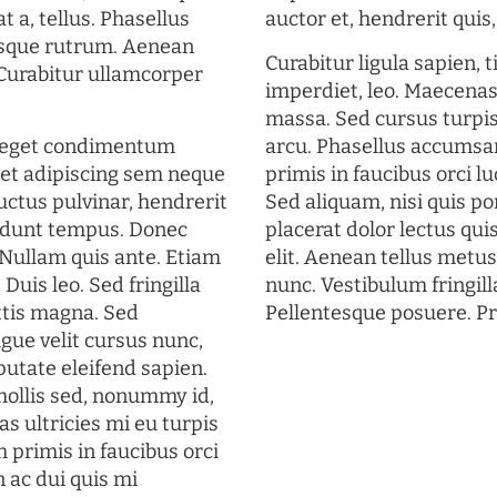
t a, tellus. Phasellus
auctor et, hendrerit quis, 
uisque rutrum. Aenean
Curabitur ligula sapien, 
. Curabitur ullamcorper
imperdiet, leo. Maecena
massa. Sed cursus turpis
s eget condimentum
arcu. Phasellus accumsan
et adipiscing sem neque
primis in faucibus orci lu
uctus pulvinar, hendrerit
Sed aliquam, nisi quis por
cidunt tempus. Donec
placerat dolor lectus qui
. Nullam quis ante. Etiam
elit. Aenean tellus metu
 Duis leo. Sed fringilla
nunc. Vestibulum fringill
ttis magna. Sed
Pellentesque posuere. Pr
gue velit cursus nunc,
putate eleifend sapien.
mollis sed, nonummy id,
s ultricies mi eu turpis
 primis in faucibus orci
n ac dui quis mi