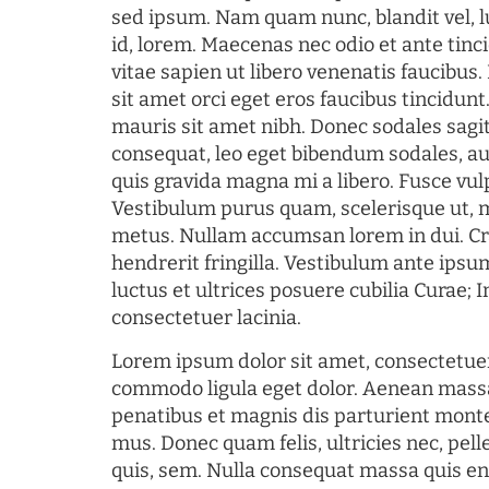
sed ipsum. Nam quam nunc, blandit vel, l
id, lorem. Maecenas nec odio et ante tin
vitae sapien ut libero venenatis faucibus
sit amet orci eget eros faucibus tincidunt.
mauris sit amet nibh. Donec sodales sagi
consequat, leo eget bibendum sodales, au
quis gravida magna mi a libero. Fusce vul
Vestibulum purus quam, scelerisque ut, 
metus. Nullam accumsan lorem in dui. Cra
hendrerit fringilla. Vestibulum ante ipsum
luctus et ultrices posuere cubilia Curae; I
consectetuer lacinia.
Lorem ipsum dolor sit amet, consectetuer
commodo ligula eget dolor. Aenean mass
penatibus et magnis dis parturient monte
mus. Donec quam felis, ultricies nec, pel
quis, sem. Nulla consequat massa quis en