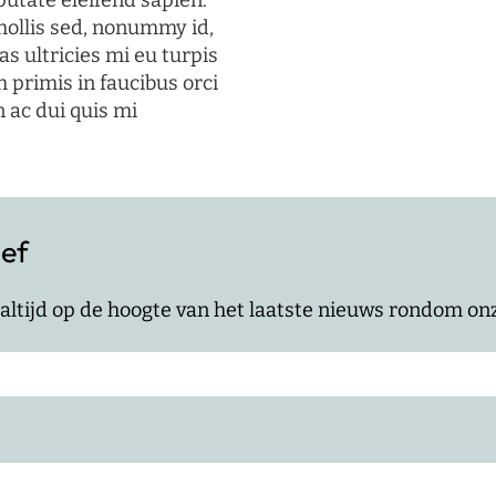
putate eleifend sapien.
mollis sed, nonummy id,
s ultricies mi eu turpis
 primis in faucibus orci
n ac dui quis mi
ief
jf altijd op de hoogte van het laatste nieuws rondom o