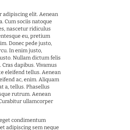
 adipiscing elit. Aenean
a. Cum sociis natoque
s, nascetur ridiculus
lentesque eu, pretium
im. Donec pede justo,
rcu. In enim justo,
justo. Nullam dictum felis
t. Cras dapibus. Vivamus
 eleifend tellus. Aenean
eleifend ac, enim. Aliquam
t a, tellus. Phasellus
uisque rutrum. Aenean
. Curabitur ullamcorper
s eget condimentum
et adipiscing sem neque