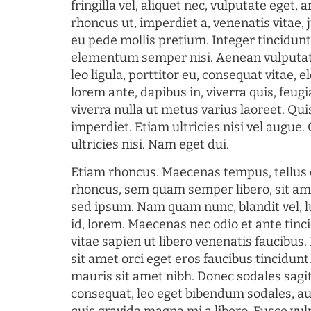
fringilla vel, aliquet nec, vulputate eget, a
rhoncus ut, imperdiet a, venenatis vitae, 
eu pede mollis pretium. Integer tincidun
elementum semper nisi. Aenean vulputate
leo ligula, porttitor eu, consequat vitae, 
lorem ante, dapibus in, viverra quis, feugia
viverra nulla ut metus varius laoreet. Q
imperdiet. Etiam ultricies nisi vel augue
ultricies nisi. Nam eget dui.
Etiam rhoncus. Maecenas tempus, tellu
rhoncus, sem quam semper libero, sit am
sed ipsum. Nam quam nunc, blandit vel, l
id, lorem. Maecenas nec odio et ante tin
vitae sapien ut libero venenatis faucibus
sit amet orci eget eros faucibus tincidunt.
mauris sit amet nibh. Donec sodales sagi
consequat, leo eget bibendum sodales, au