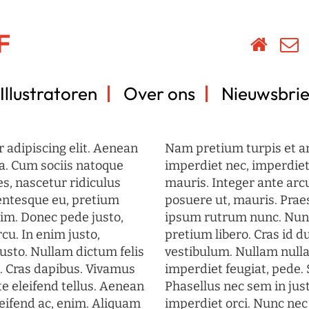
Illustratoren
Over ons
Nieuwsbrie
 adipiscing elit. Aenean
Nam pretium turpis et arc
a. Cum sociis natoque
imperdiet nec, imperdiet 
s, nascetur ridiculus
mauris. Integer ante arc
lentesque eu, pretium
posuere ut, mauris. Prae
im. Donec pede justo,
ipsum rutrum nunc. Nun
rcu. In enim justo,
pretium libero. Cras id du
justo. Nullam dictum felis
vestibulum. Nullam nulla
t. Cras dapibus. Vivamus
imperdiet feugiat, pede. 
 eleifend tellus. Aenean
Phasellus nec sem in just
eleifend ac, enim. Aliquam
imperdiet orci. Nunc nec