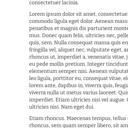
consectetuer lacinia.
Lorem ipsum dolor sit amet, consectetuer
commodo ligula eget dolor. Aenean mass
penatibus et magnis dis parturient monte
mus. Donec quam felis, ultricies nec, pel
quis, sem. Nulla consequat massa quis en
fringilla vel, aliquet nec, vulputate eget, a
rhoncus ut, imperdiet a, venenatis vitae, 
eu pede mollis pretium. Integer tincidun
elementum semper nisi. Aenean vulputate
leo ligula, porttitor eu, consequat vitae, 
lorem ante, dapibus in, viverra quis, feugia
viverra nulla ut metus varius laoreet. Q
imperdiet. Etiam ultricies nisi vel augue
ultricies nisi. Nam eget dui.
Etiam rhoncus. Maecenas tempus, tellu
rhoncus, sem quam semper libero, sit am