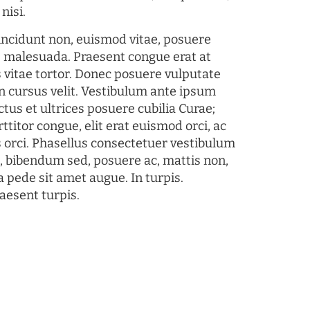
nisi.
tincidunt non, euismod vitae, posuere
s malesuada. Praesent congue erat at
 vitae tortor. Donec posuere vulputate
 cursus velit. Vestibulum ante ipsum
ctus et ultrices posuere cubilia Curae;
ttitor congue, elit erat euismod orci, ac
s orci. Phasellus consectetuer vestibulum
s, bibendum sed, posuere ac, mattis non,
a pede sit amet augue. In turpis.
aesent turpis.