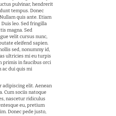
uctus pulvinar, hendrerit
cidunt tempus. Donec
. Nullam quis ante. Etiam
 Duis leo. Sed fringilla
ttis magna. Sed
gue velit cursus nunc,
putate eleifend sapien.
mollis sed, nonummy id,
s ultricies mi eu turpis
 primis in faucibus orci
n ac dui quis mi
 adipiscing elit. Aenean
a. Cum sociis natoque
s, nascetur ridiculus
lentesque eu, pretium
im. Donec pede justo,