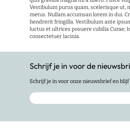
quis gravida magna mi a libero. Fusce vul
Vestibulum purus quam, scelerisque ut, 
metus. Nullam accumsan lorem in dui. Cra
hendrerit fringilla. Vestibulum ante ipsum
luctus et ultrices posuere cubilia Curae; I
consectetuer lacinia.
Schrijf je in voor de nieuwsbr
Schrijf je in voor onze nieuwsbrief en bli