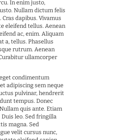
rcu. In enim justo,
justo. Nullam dictum felis
t. Cras dapibus. Vivamus
 eleifend tellus. Aenean
eleifend ac, enim. Aliquam
t a, tellus. Phasellus
uisque rutrum. Aenean
. Curabitur ullamcorper
s eget condimentum
et adipiscing sem neque
uctus pulvinar, hendrerit
cidunt tempus. Donec
. Nullam quis ante. Etiam
 Duis leo. Sed fringilla
ttis magna. Sed
gue velit cursus nunc,