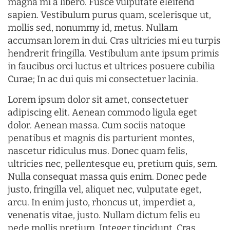
magna mi a libero. Fusce vulputate eleifend
sapien. Vestibulum purus quam, scelerisque ut,
mollis sed, nonummy id, metus. Nullam
accumsan lorem in dui. Cras ultricies mi eu turpis
hendrerit fringilla. Vestibulum ante ipsum primis
in faucibus orci luctus et ultrices posuere cubilia
Curae; In ac dui quis mi consectetuer lacinia.
Lorem ipsum dolor sit amet, consectetuer
adipiscing elit. Aenean commodo ligula eget
dolor. Aenean massa. Cum sociis natoque
penatibus et magnis dis parturient montes,
nascetur ridiculus mus. Donec quam felis,
ultricies nec, pellentesque eu, pretium quis, sem.
Nulla consequat massa quis enim. Donec pede
justo, fringilla vel, aliquet nec, vulputate eget,
arcu. In enim justo, rhoncus ut, imperdiet a,
venenatis vitae, justo. Nullam dictum felis eu
pede mollis pretium. Integer tincidunt. Cras