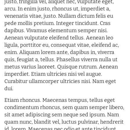
justo, fringilla vel, aliquet nec, vulputate eget,
arcu. In enim justo, rhoncus ut, imperdiet a,
venenatis vitae, justo. Nullam dictum felis eu
pede mollis pretium. Integer tincidunt. Cras
dapibus. Vivamus elementum semper nisi.
Aenean vulputate eleifend tellus. Aenean leo
ligula, porttitor eu, consequat vitae, eleifend ac,
enim. Aliquam lorem ante, dapibus in, viverra
quis, feugiat a, tellus. Phasellus viverra nulla ut
metus varius laoreet. Quisque rutrum. Aenean
imperdiet. Etiam ultricies nisi vel augue.
Curabitur ullamcorper ultricies nisi. Nam eget
dui.
Etiam rhoncus. Maecenas tempus, tellus eget
condimentum rhoncus, sem quam semper libero,
sit amet adipiscing sem neque sed ipsum. Nam
quam nunc, blandit vel, luctus pulvinar, hendrerit
id, lorem. Maecenas nec odio et ante tincidunt