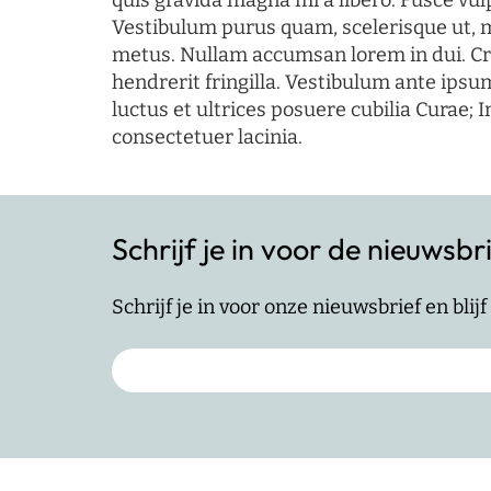
quis gravida magna mi a libero. Fusce vul
Vestibulum purus quam, scelerisque ut, 
metus. Nullam accumsan lorem in dui. Cra
hendrerit fringilla. Vestibulum ante ipsum
luctus et ultrices posuere cubilia Curae; I
consectetuer lacinia.
Schrijf je in voor de nieuwsbr
Schrijf je in voor onze nieuwsbrief en bli