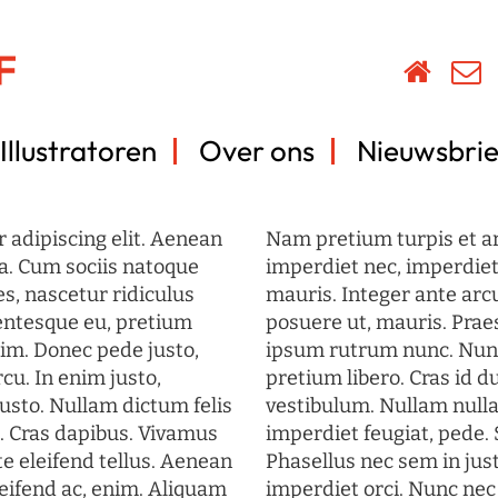
Illustratoren
Over ons
Nieuwsbrie
 adipiscing elit. Aenean
Nam pretium turpis et arc
a. Cum sociis natoque
imperdiet nec, imperdiet 
s, nascetur ridiculus
mauris. Integer ante arc
lentesque eu, pretium
posuere ut, mauris. Prae
im. Donec pede justo,
ipsum rutrum nunc. Nun
rcu. In enim justo,
pretium libero. Cras id du
justo. Nullam dictum felis
vestibulum. Nullam nulla
t. Cras dapibus. Vivamus
imperdiet feugiat, pede. 
 eleifend tellus. Aenean
Phasellus nec sem in just
eleifend ac, enim. Aliquam
imperdiet orci. Nunc nec