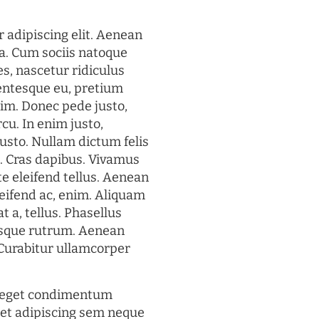
 adipiscing elit. Aenean
a. Cum sociis natoque
s, nascetur ridiculus
lentesque eu, pretium
im. Donec pede justo,
rcu. In enim justo,
justo. Nullam dictum felis
t. Cras dapibus. Vivamus
 eleifend tellus. Aenean
eleifend ac, enim. Aliquam
t a, tellus. Phasellus
uisque rutrum. Aenean
. Curabitur ullamcorper
s eget condimentum
et adipiscing sem neque