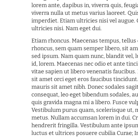
lorem ante, dapibus in, viverra quis, feugia
viverra nulla ut metus varius laoreet. Q
imperdiet. Etiam ultricies nisi vel augue
ultricies nisi. Nam eget dui.
Etiam rhoncus. Maecenas tempus, tellu
rhoncus, sem quam semper libero, sit am
sed ipsum. Nam quam nunc, blandit vel, l
id, lorem. Maecenas nec odio et ante tin
vitae sapien ut libero venenatis faucibus
sit amet orci eget eros faucibus tincidunt.
mauris sit amet nibh. Donec sodales sagi
consequat, leo eget bibendum sodales, au
quis gravida magna mi a libero. Fusce vul
Vestibulum purus quam, scelerisque ut, 
metus. Nullam accumsan lorem in dui. Cra
hendrerit fringilla. Vestibulum ante ipsum
luctus et ultrices posuere cubilia Curae; I