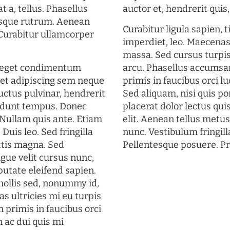
t a, tellus. Phasellus
auctor et, hendrerit quis, 
uisque rutrum. Aenean
Curabitur ligula sapien, 
. Curabitur ullamcorper
imperdiet, leo. Maecena
massa. Sed cursus turpis
s eget condimentum
arcu. Phasellus accumsan
et adipiscing sem neque
primis in faucibus orci lu
uctus pulvinar, hendrerit
Sed aliquam, nisi quis por
cidunt tempus. Donec
placerat dolor lectus qui
. Nullam quis ante. Etiam
elit. Aenean tellus metu
 Duis leo. Sed fringilla
nunc. Vestibulum fringill
ttis magna. Sed
Pellentesque posuere. Pr
gue velit cursus nunc,
putate eleifend sapien.
mollis sed, nonummy id,
s ultricies mi eu turpis
 primis in faucibus orci
n ac dui quis mi