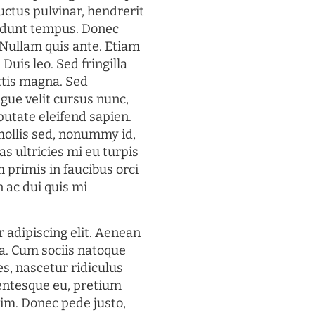
uctus pulvinar, hendrerit
cidunt tempus. Donec
. Nullam quis ante. Etiam
 Duis leo. Sed fringilla
ttis magna. Sed
gue velit cursus nunc,
putate eleifend sapien.
mollis sed, nonummy id,
s ultricies mi eu turpis
 primis in faucibus orci
n ac dui quis mi
 adipiscing elit. Aenean
a. Cum sociis natoque
s, nascetur ridiculus
lentesque eu, pretium
im. Donec pede justo,