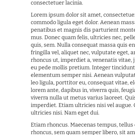
consectetuer lacinia.
Lorem ipsum dolor sit amet, consectetuer
commodo ligula eget dolor. Aenean mass
penatibus et magnis dis parturient monte
mus. Donec quam felis, ultricies nec, pel
quis, sem. Nulla consequat massa quis en
fringilla vel, aliquet nec, vulputate eget, a
rhoncus ut, imperdiet a, venenatis vitae, 
eu pede mollis pretium. Integer tincidun
elementum semper nisi. Aenean vulputate
leo ligula, porttitor eu, consequat vitae, 
lorem ante, dapibus in, viverra quis, feugia
viverra nulla ut metus varius laoreet. Q
imperdiet. Etiam ultricies nisi vel augue
ultricies nisi. Nam eget dui.
Etiam rhoncus. Maecenas tempus, tellu
rhoncus, sem quam semper libero, sit am