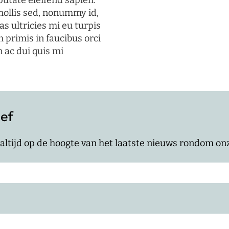
putate eleifend sapien.
mollis sed, nonummy id,
s ultricies mi eu turpis
 primis in faucibus orci
n ac dui quis mi
ief
jf altijd op de hoogte van het laatste nieuws rondom o