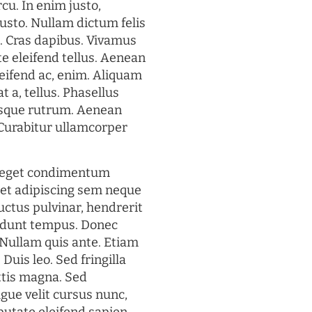
rcu. In enim justo,
justo. Nullam dictum felis
t. Cras dapibus. Vivamus
 eleifend tellus. Aenean
eleifend ac, enim. Aliquam
t a, tellus. Phasellus
uisque rutrum. Aenean
. Curabitur ullamcorper
s eget condimentum
et adipiscing sem neque
uctus pulvinar, hendrerit
cidunt tempus. Donec
. Nullam quis ante. Etiam
 Duis leo. Sed fringilla
ttis magna. Sed
gue velit cursus nunc,