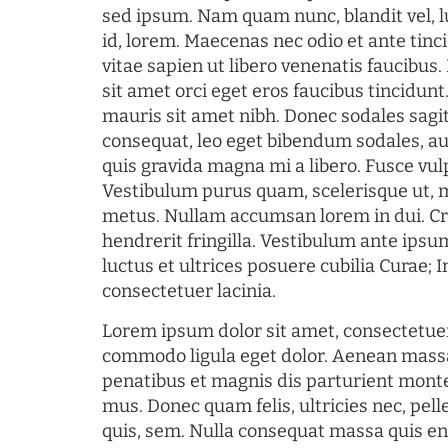
sed ipsum. Nam quam nunc, blandit vel, l
id, lorem. Maecenas nec odio et ante tin
vitae sapien ut libero venenatis faucibus
sit amet orci eget eros faucibus tincidunt.
mauris sit amet nibh. Donec sodales sagi
consequat, leo eget bibendum sodales, au
quis gravida magna mi a libero. Fusce vul
Vestibulum purus quam, scelerisque ut, 
metus. Nullam accumsan lorem in dui. Cra
hendrerit fringilla. Vestibulum ante ipsum
luctus et ultrices posuere cubilia Curae; I
consectetuer lacinia.
Lorem ipsum dolor sit amet, consectetuer
commodo ligula eget dolor. Aenean mass
penatibus et magnis dis parturient monte
mus. Donec quam felis, ultricies nec, pel
quis, sem. Nulla consequat massa quis en