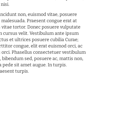
nisi.
tincidunt non, euismod vitae, posuere
s malesuada. Praesent congue erat at
 vitae tortor. Donec posuere vulputate
 cursus velit. Vestibulum ante ipsum
ctus et ultrices posuere cubilia Curae;
ttitor congue, elit erat euismod orci, ac
s orci. Phasellus consectetuer vestibulum
s, bibendum sed, posuere ac, mattis non,
a pede sit amet augue. In turpis.
aesent turpis.