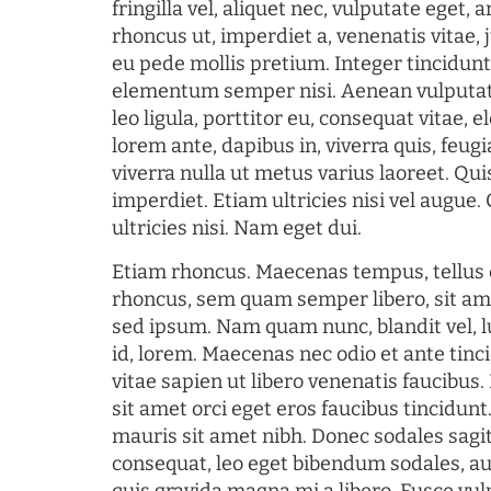
fringilla vel, aliquet nec, vulputate eget, a
rhoncus ut, imperdiet a, venenatis vitae, 
eu pede mollis pretium. Integer tincidun
elementum semper nisi. Aenean vulputate
leo ligula, porttitor eu, consequat vitae, 
lorem ante, dapibus in, viverra quis, feugia
viverra nulla ut metus varius laoreet. Q
imperdiet. Etiam ultricies nisi vel augue
ultricies nisi. Nam eget dui.
Etiam rhoncus. Maecenas tempus, tellu
rhoncus, sem quam semper libero, sit am
sed ipsum. Nam quam nunc, blandit vel, l
id, lorem. Maecenas nec odio et ante tin
vitae sapien ut libero venenatis faucibus
sit amet orci eget eros faucibus tincidunt.
mauris sit amet nibh. Donec sodales sagi
consequat, leo eget bibendum sodales, au