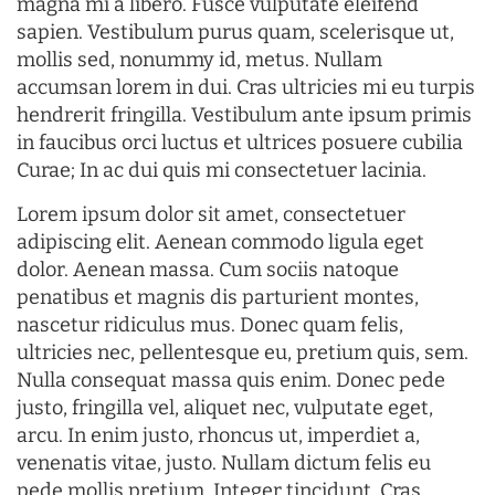
magna mi a libero. Fusce vulputate eleifend
sapien. Vestibulum purus quam, scelerisque ut,
mollis sed, nonummy id, metus. Nullam
accumsan lorem in dui. Cras ultricies mi eu turpis
hendrerit fringilla. Vestibulum ante ipsum primis
in faucibus orci luctus et ultrices posuere cubilia
Curae; In ac dui quis mi consectetuer lacinia.
Lorem ipsum dolor sit amet, consectetuer
adipiscing elit. Aenean commodo ligula eget
dolor. Aenean massa. Cum sociis natoque
penatibus et magnis dis parturient montes,
nascetur ridiculus mus. Donec quam felis,
ultricies nec, pellentesque eu, pretium quis, sem.
Nulla consequat massa quis enim. Donec pede
justo, fringilla vel, aliquet nec, vulputate eget,
arcu. In enim justo, rhoncus ut, imperdiet a,
venenatis vitae, justo. Nullam dictum felis eu
pede mollis pretium. Integer tincidunt. Cras