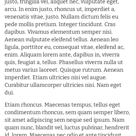
justo, fringilla vel, aliquet nec, vulputate eget,
arcu. In enim justo, rhoncus ut, imperdiet a,
venenatis vitae, justo. Nullam dictum felis eu
pede mollis pretium. Integer tincidunt. Cras
dapibus. Vivamus elementum semper nisi.
Aenean vulputate eleifend tellus. Aenean leo
ligula, porttitor eu, consequat vitae, eleifend ac,
enim. Aliquam lorem ante, dapibus in, viverra
quis, feugiat a, tellus. Phasellus viverra nulla ut
metus varius laoreet. Quisque rutrum. Aenean
imperdiet. Etiam ultricies nisi vel augue.
Curabitur ullamcorper ultricies nisi. Nam eget
dui.
Etiam rhoncus. Maecenas tempus, tellus eget
condimentum rhoncus, sem quam semper libero,
sit amet adipiscing sem neque sed ipsum. Nam
quam nunc, blandit vel, luctus pulvinar, hendrerit
id, lorem. Maecenas nec odio et ante tincidunt