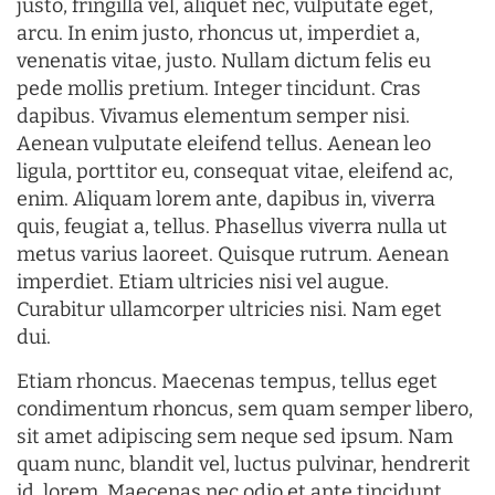
justo, fringilla vel, aliquet nec, vulputate eget,
arcu. In enim justo, rhoncus ut, imperdiet a,
venenatis vitae, justo. Nullam dictum felis eu
pede mollis pretium. Integer tincidunt. Cras
dapibus. Vivamus elementum semper nisi.
Aenean vulputate eleifend tellus. Aenean leo
ligula, porttitor eu, consequat vitae, eleifend ac,
enim. Aliquam lorem ante, dapibus in, viverra
quis, feugiat a, tellus. Phasellus viverra nulla ut
metus varius laoreet. Quisque rutrum. Aenean
imperdiet. Etiam ultricies nisi vel augue.
Curabitur ullamcorper ultricies nisi. Nam eget
dui.
Etiam rhoncus. Maecenas tempus, tellus eget
condimentum rhoncus, sem quam semper libero,
sit amet adipiscing sem neque sed ipsum. Nam
quam nunc, blandit vel, luctus pulvinar, hendrerit
id, lorem. Maecenas nec odio et ante tincidunt