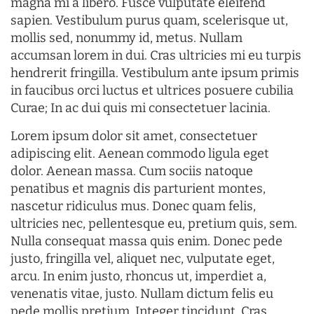
magna mi a libero. Fusce vulputate eleifend
sapien. Vestibulum purus quam, scelerisque ut,
mollis sed, nonummy id, metus. Nullam
accumsan lorem in dui. Cras ultricies mi eu turpis
hendrerit fringilla. Vestibulum ante ipsum primis
in faucibus orci luctus et ultrices posuere cubilia
Curae; In ac dui quis mi consectetuer lacinia.
Lorem ipsum dolor sit amet, consectetuer
adipiscing elit. Aenean commodo ligula eget
dolor. Aenean massa. Cum sociis natoque
penatibus et magnis dis parturient montes,
nascetur ridiculus mus. Donec quam felis,
ultricies nec, pellentesque eu, pretium quis, sem.
Nulla consequat massa quis enim. Donec pede
justo, fringilla vel, aliquet nec, vulputate eget,
arcu. In enim justo, rhoncus ut, imperdiet a,
venenatis vitae, justo. Nullam dictum felis eu
pede mollis pretium. Integer tincidunt. Cras