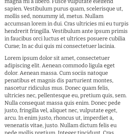
magna mi a libero. Fusce vulputate eleifend
sapien. Vestibulum purus quam, scelerisque ut,
mollis sed, nonummy id, metus. Nullam
accumsan lorem in dui. Cras ultricies mi eu turpis
hendrerit fringilla. Vestibulum ante ipsum primis
in faucibus orci luctus et ultrices posuere cubilia
Curae; In ac dui quis mi consectetuer lacinia.
Lorem ipsum dolor sit amet, consectetuer
adipiscing elit. Aenean commodo ligula eget
dolor. Aenean massa. Cum sociis natoque
penatibus et magnis dis parturient montes,
nascetur ridiculus mus. Donec quam felis,
ultricies nec, pellentesque eu, pretium quis, sem.
Nulla consequat massa quis enim. Donec pede
justo, fringilla vel, aliquet nec, vulputate eget,
arcu. In enim justo, rhoncus ut, imperdiet a,
venenatis vitae, justo. Nullam dictum felis eu
pede mollis pretium. Integer tincidunt. Cras