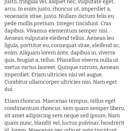
justo, fringilla vel, aliquet nec, vulputate eget,
arcu. In enim justo, rhoncus ut, imperdiet a,
venenatis vitae, justo. Nullam dictum felis eu
pede mollis pretium. Integer tincidunt. Cras
dapibus. Vivamus elementum semper nisi.
Aenean vulputate eleifend tellus. Aenean leo
ligula, porttitor eu, consequat vitae, eleifend ac,
enim. Aliquam lorem ante, dapibus in, viverra
quis, feugiat a, tellus. Phasellus viverra nulla ut
metus varius laoreet. Quisque rutrum. Aenean
imperdiet. Etiam ultricies nisi vel augue.
Curabitur ullamcorper ultricies nisi. Nam eget
dui.
Etiam rhoncus. Maecenas tempus, tellus eget
condimentum rhoncus, sem quam semper libero,
sit amet adipiscing sem neque sed ipsum. Nam
quam nunc, blandit vel, luctus pulvinar, hendrerit
id, lorem. Maecenas nec odio et ante tincidunt