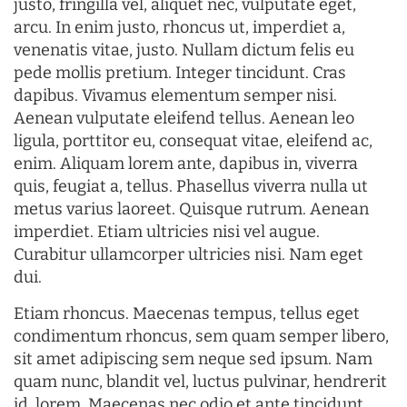
justo, fringilla vel, aliquet nec, vulputate eget,
arcu. In enim justo, rhoncus ut, imperdiet a,
venenatis vitae, justo. Nullam dictum felis eu
pede mollis pretium. Integer tincidunt. Cras
dapibus. Vivamus elementum semper nisi.
Aenean vulputate eleifend tellus. Aenean leo
ligula, porttitor eu, consequat vitae, eleifend ac,
enim. Aliquam lorem ante, dapibus in, viverra
quis, feugiat a, tellus. Phasellus viverra nulla ut
metus varius laoreet. Quisque rutrum. Aenean
imperdiet. Etiam ultricies nisi vel augue.
Curabitur ullamcorper ultricies nisi. Nam eget
dui.
Etiam rhoncus. Maecenas tempus, tellus eget
condimentum rhoncus, sem quam semper libero,
sit amet adipiscing sem neque sed ipsum. Nam
quam nunc, blandit vel, luctus pulvinar, hendrerit
id, lorem. Maecenas nec odio et ante tincidunt