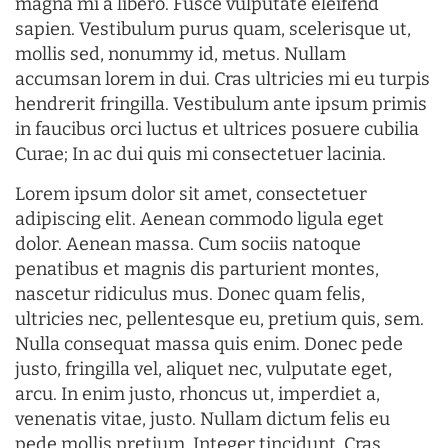
magna mi a libero. Fusce vulputate eleifend
sapien. Vestibulum purus quam, scelerisque ut,
mollis sed, nonummy id, metus. Nullam
accumsan lorem in dui. Cras ultricies mi eu turpis
hendrerit fringilla. Vestibulum ante ipsum primis
in faucibus orci luctus et ultrices posuere cubilia
Curae; In ac dui quis mi consectetuer lacinia.
Lorem ipsum dolor sit amet, consectetuer
adipiscing elit. Aenean commodo ligula eget
dolor. Aenean massa. Cum sociis natoque
penatibus et magnis dis parturient montes,
nascetur ridiculus mus. Donec quam felis,
ultricies nec, pellentesque eu, pretium quis, sem.
Nulla consequat massa quis enim. Donec pede
justo, fringilla vel, aliquet nec, vulputate eget,
arcu. In enim justo, rhoncus ut, imperdiet a,
venenatis vitae, justo. Nullam dictum felis eu
pede mollis pretium. Integer tincidunt. Cras