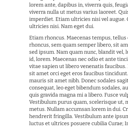
lorem ante, dapibus in, viverra quis, feugia
viverra nulla ut metus varius laoreet. Q
imperdiet. Etiam ultricies nisi vel augue
ultricies nisi. Nam eget dui.
Etiam rhoncus. Maecenas tempus, tellu
rhoncus, sem quam semper libero, sit am
sed ipsum. Nam quam nunc, blandit vel, l
id, lorem. Maecenas nec odio et ante tin
vitae sapien ut libero venenatis faucibus
sit amet orci eget eros faucibus tincidunt.
mauris sit amet nibh. Donec sodales sagi
consequat, leo eget bibendum sodales, au
quis gravida magna mi a libero. Fusce vul
Vestibulum purus quam, scelerisque ut, 
metus. Nullam accumsan lorem in dui. Cra
hendrerit fringilla. Vestibulum ante ipsum
luctus et ultrices posuere cubilia Curae; I