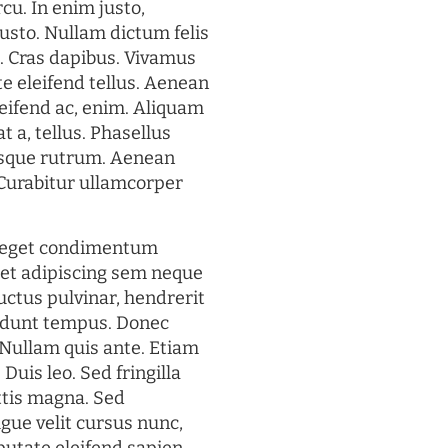
rcu. In enim justo,
justo. Nullam dictum felis
t. Cras dapibus. Vivamus
 eleifend tellus. Aenean
eleifend ac, enim. Aliquam
t a, tellus. Phasellus
uisque rutrum. Aenean
. Curabitur ullamcorper
s eget condimentum
et adipiscing sem neque
uctus pulvinar, hendrerit
cidunt tempus. Donec
. Nullam quis ante. Etiam
 Duis leo. Sed fringilla
ttis magna. Sed
gue velit cursus nunc,