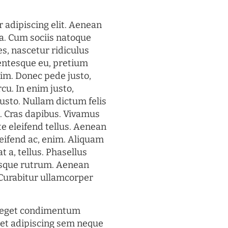
 adipiscing elit. Aenean
a. Cum sociis natoque
s, nascetur ridiculus
lentesque eu, pretium
im. Donec pede justo,
rcu. In enim justo,
justo. Nullam dictum felis
t. Cras dapibus. Vivamus
 eleifend tellus. Aenean
eleifend ac, enim. Aliquam
t a, tellus. Phasellus
uisque rutrum. Aenean
. Curabitur ullamcorper
s eget condimentum
et adipiscing sem neque