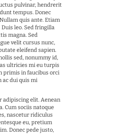
uctus pulvinar, hendrerit
cidunt tempus. Donec
. Nullam quis ante. Etiam
 Duis leo. Sed fringilla
ttis magna. Sed
gue velit cursus nunc,
putate eleifend sapien.
mollis sed, nonummy id,
s ultricies mi eu turpis
 primis in faucibus orci
n ac dui quis mi
 adipiscing elit. Aenean
a. Cum sociis natoque
s, nascetur ridiculus
lentesque eu, pretium
im. Donec pede justo,