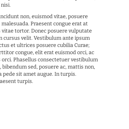
nisi.
tincidunt non, euismod vitae, posuere
s malesuada. Praesent congue erat at
 vitae tortor. Donec posuere vulputate
 cursus velit. Vestibulum ante ipsum
ctus et ultrices posuere cubilia Curae;
ttitor congue, elit erat euismod orci, ac
s orci. Phasellus consectetuer vestibulum
s, bibendum sed, posuere ac, mattis non,
a pede sit amet augue. In turpis.
aesent turpis.