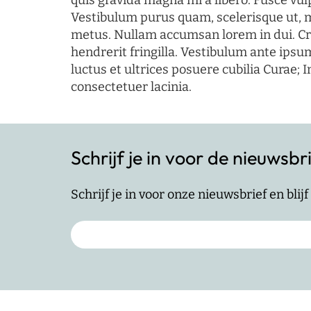
quis gravida magna mi a libero. Fusce vul
Vestibulum purus quam, scelerisque ut, 
metus. Nullam accumsan lorem in dui. Cra
hendrerit fringilla. Vestibulum ante ipsum
luctus et ultrices posuere cubilia Curae; I
consectetuer lacinia.
Schrijf je in voor de nieuwsbr
Schrijf je in voor onze nieuwsbrief en bli