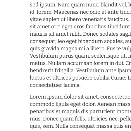
sed ipsum. Nam quam nunc, blandit vel, l
id, lorem. Maecenas nec odio et ante tin
vitae sapien ut libero venenatis faucibus
sit amet orci eget eros faucibus tincidunt.
mauris sit amet nibh. Donec sodales sagi
consequat, leo eget bibendum sodales, au
quis gravida magna mi a libero. Fusce vul
Vestibulum purus quam, scelerisque ut, 
metus. Nullam accumsan lorem in dui. Cra
hendrerit fringilla. Vestibulum ante ipsum
luctus et ultrices posuere cubilia Curae; I
consectetuer lacinia.
Lorem ipsum dolor sit amet, consectetuer
commodo ligula eget dolor. Aenean mass
penatibus et magnis dis parturient monte
mus. Donec quam felis, ultricies nec, pel
quis, sem. Nulla consequat massa quis en