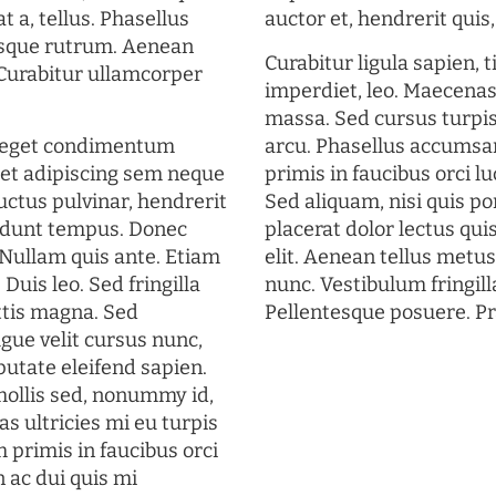
t a, tellus. Phasellus
auctor et, hendrerit quis, 
uisque rutrum. Aenean
Curabitur ligula sapien, 
. Curabitur ullamcorper
imperdiet, leo. Maecena
massa. Sed cursus turpis
s eget condimentum
arcu. Phasellus accumsan
et adipiscing sem neque
primis in faucibus orci lu
uctus pulvinar, hendrerit
Sed aliquam, nisi quis por
cidunt tempus. Donec
placerat dolor lectus qui
. Nullam quis ante. Etiam
elit. Aenean tellus metu
 Duis leo. Sed fringilla
nunc. Vestibulum fringill
ttis magna. Sed
Pellentesque posuere. Pr
gue velit cursus nunc,
putate eleifend sapien.
mollis sed, nonummy id,
s ultricies mi eu turpis
 primis in faucibus orci
n ac dui quis mi