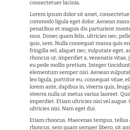
consectetuer lacinia.
Lorem ipsum dolor sit amet, consectetuer
commodo ligula eget dolor. Aenean mass
penatibus et magnis dis parturient monte
mus. Donec quam felis, ultricies nec, pel
quis, sem. Nulla consequat massa quis en
fringilla vel, aliquet nec, vulputate eget, a
rhoncus ut, imperdiet a, venenatis vitae, 
eu pede mollis pretium. Integer tincidun
elementum semper nisi. Aenean vulputate
leo ligula, porttitor eu, consequat vitae, 
lorem ante, dapibus in, viverra quis, feugia
viverra nulla ut metus varius laoreet. Q
imperdiet. Etiam ultricies nisi vel augue
ultricies nisi. Nam eget dui.
Etiam rhoncus. Maecenas tempus, tellu
rhoncus, sem quam semper libero, sit am