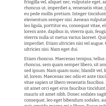
fringilla vel, aliquet nec, vulputate eget, a
rhoncus ut, imperdiet a, venenatis vitae, 
eu pede mollis pretium. Integer tincidun
elementum semper nisi. Aenean vulputate
leo ligula, porttitor eu, consequat vitae, 
lorem ante, dapibus in, viverra quis, feugia
viverra nulla ut metus varius laoreet. Q
imperdiet. Etiam ultricies nisi vel augue
ultricies nisi. Nam eget dui.
Etiam rhoncus. Maecenas tempus, tellu
rhoncus, sem quam semper libero, sit am
sed ipsum. Nam quam nunc, blandit vel, l
id, lorem. Maecenas nec odio et ante tin
vitae sapien ut libero venenatis faucibus
sit amet orci eget eros faucibus tincidunt.
mauris sit amet nibh. Donec sodales sagi
consequat, leo eget bibendum sodales, au