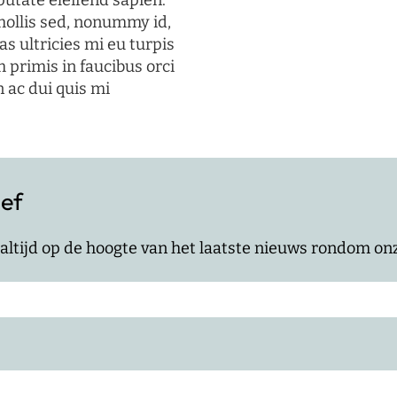
putate eleifend sapien.
mollis sed, nonummy id,
s ultricies mi eu turpis
 primis in faucibus orci
n ac dui quis mi
ief
jf altijd op de hoogte van het laatste nieuws rondom o