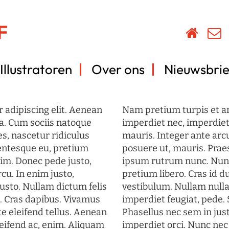
Illustratoren
Over ons
Nieuwsbrie
 adipiscing elit. Aenean
Nam pretium turpis et arc
a. Cum sociis natoque
imperdiet nec, imperdiet 
s, nascetur ridiculus
mauris. Integer ante arc
lentesque eu, pretium
posuere ut, mauris. Prae
im. Donec pede justo,
ipsum rutrum nunc. Nun
rcu. In enim justo,
pretium libero. Cras id du
justo. Nullam dictum felis
vestibulum. Nullam nulla
t. Cras dapibus. Vivamus
imperdiet feugiat, pede. 
 eleifend tellus. Aenean
Phasellus nec sem in just
eleifend ac, enim. Aliquam
imperdiet orci. Nunc nec