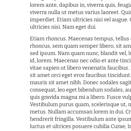
lorem ante, dapibus in, viverra quis, feugia
viverra nulla ut metus varius laoreet. Q
imperdiet. Etiam ultricies nisi vel augue
ultricies nisi. Nam eget dui.
Etiam rhoncus. Maecenas tempus, tellu
rhoncus, sem quam semper libero, sit am
sed ipsum. Nam quam nunc, blandit vel, l
id, lorem. Maecenas nec odio et ante tin
vitae sapien ut libero venenatis faucibus
sit amet orci eget eros faucibus tincidunt.
mauris sit amet nibh. Donec sodales sagi
consequat, leo eget bibendum sodales, au
quis gravida magna mi a libero. Fusce vul
Vestibulum purus quam, scelerisque ut, 
metus. Nullam accumsan lorem in dui. Cra
hendrerit fringilla. Vestibulum ante ipsum
luctus et ultrices posuere cubilia Curae; I