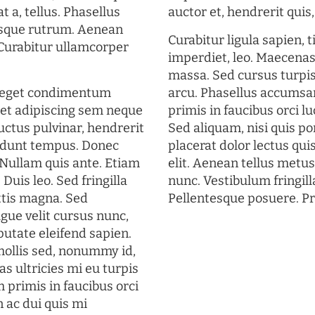
t a, tellus. Phasellus
auctor et, hendrerit quis, 
uisque rutrum. Aenean
Curabitur ligula sapien, 
. Curabitur ullamcorper
imperdiet, leo. Maecena
massa. Sed cursus turpis
s eget condimentum
arcu. Phasellus accumsan
et adipiscing sem neque
primis in faucibus orci lu
uctus pulvinar, hendrerit
Sed aliquam, nisi quis por
cidunt tempus. Donec
placerat dolor lectus qui
. Nullam quis ante. Etiam
elit. Aenean tellus metu
 Duis leo. Sed fringilla
nunc. Vestibulum fringill
ttis magna. Sed
Pellentesque posuere. Pr
gue velit cursus nunc,
putate eleifend sapien.
mollis sed, nonummy id,
s ultricies mi eu turpis
 primis in faucibus orci
n ac dui quis mi