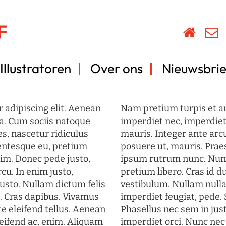
Illustratoren
Over ons
Nieuwsbrie
 adipiscing elit. Aenean
Nam pretium turpis et arc
a. Cum sociis natoque
imperdiet nec, imperdiet 
s, nascetur ridiculus
mauris. Integer ante arc
lentesque eu, pretium
posuere ut, mauris. Prae
im. Donec pede justo,
ipsum rutrum nunc. Nun
rcu. In enim justo,
pretium libero. Cras id du
justo. Nullam dictum felis
vestibulum. Nullam nulla
t. Cras dapibus. Vivamus
imperdiet feugiat, pede. 
 eleifend tellus. Aenean
Phasellus nec sem in just
eleifend ac, enim. Aliquam
imperdiet orci. Nunc nec