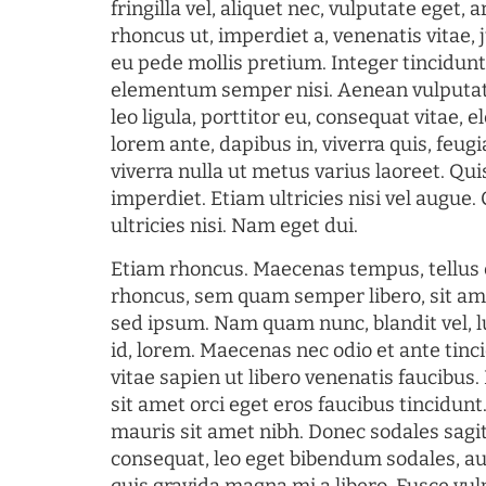
fringilla vel, aliquet nec, vulputate eget, a
rhoncus ut, imperdiet a, venenatis vitae, 
eu pede mollis pretium. Integer tincidun
elementum semper nisi. Aenean vulputate
leo ligula, porttitor eu, consequat vitae, 
lorem ante, dapibus in, viverra quis, feugia
viverra nulla ut metus varius laoreet. Q
imperdiet. Etiam ultricies nisi vel augue
ultricies nisi. Nam eget dui.
Etiam rhoncus. Maecenas tempus, tellu
rhoncus, sem quam semper libero, sit am
sed ipsum. Nam quam nunc, blandit vel, l
id, lorem. Maecenas nec odio et ante tin
vitae sapien ut libero venenatis faucibus
sit amet orci eget eros faucibus tincidunt.
mauris sit amet nibh. Donec sodales sagi
consequat, leo eget bibendum sodales, au