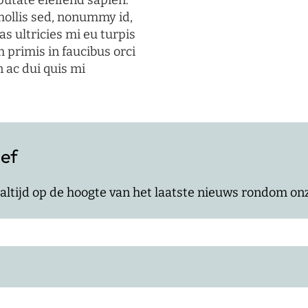
putate eleifend sapien.
mollis sed, nonummy id,
s ultricies mi eu turpis
 primis in faucibus orci
n ac dui quis mi
ief
jf altijd op de hoogte van het laatste nieuws rondom o