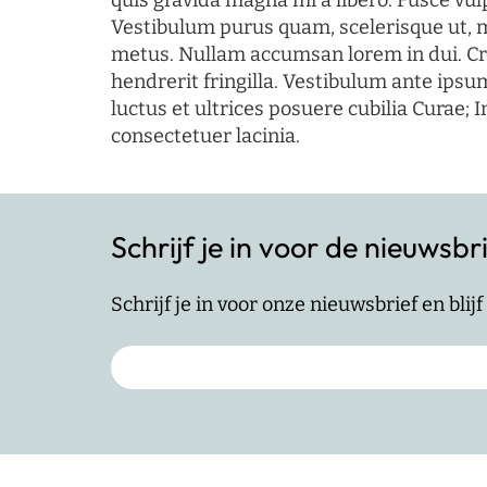
quis gravida magna mi a libero. Fusce vul
Vestibulum purus quam, scelerisque ut, 
metus. Nullam accumsan lorem in dui. Cra
hendrerit fringilla. Vestibulum ante ipsum
luctus et ultrices posuere cubilia Curae; I
consectetuer lacinia.
Schrijf je in voor de nieuwsbr
Schrijf je in voor onze nieuwsbrief en bli