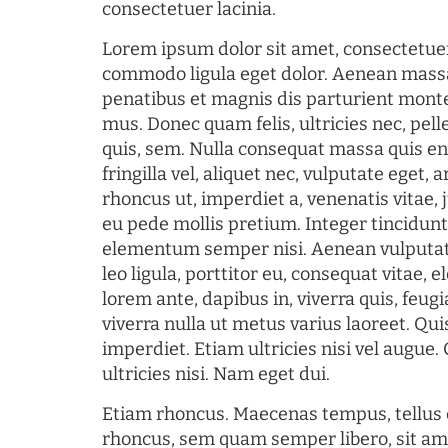
consectetuer lacinia.
Lorem ipsum dolor sit amet, consectetuer
commodo ligula eget dolor. Aenean mass
penatibus et magnis dis parturient monte
mus. Donec quam felis, ultricies nec, pel
quis, sem. Nulla consequat massa quis en
fringilla vel, aliquet nec, vulputate eget, a
rhoncus ut, imperdiet a, venenatis vitae, 
eu pede mollis pretium. Integer tincidun
elementum semper nisi. Aenean vulputate
leo ligula, porttitor eu, consequat vitae, 
lorem ante, dapibus in, viverra quis, feugia
viverra nulla ut metus varius laoreet. Q
imperdiet. Etiam ultricies nisi vel augue
ultricies nisi. Nam eget dui.
Etiam rhoncus. Maecenas tempus, tellu
rhoncus, sem quam semper libero, sit am