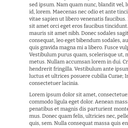
sed ipsum. Nam quam nunc, blandit vel, l
id, lorem. Maecenas nec odio et ante tin
vitae sapien ut libero venenatis faucibus
sit amet orci eget eros faucibus tincidunt.
mauris sit amet nibh. Donec sodales sagi
consequat, leo eget bibendum sodales, au
quis gravida magna mi a libero. Fusce vul
Vestibulum purus quam, scelerisque ut, 
metus. Nullam accumsan lorem in dui. Cra
hendrerit fringilla. Vestibulum ante ipsum
luctus et ultrices posuere cubilia Curae; I
consectetuer lacinia.
Lorem ipsum dolor sit amet, consectetuer
commodo ligula eget dolor. Aenean mass
penatibus et magnis dis parturient monte
mus. Donec quam felis, ultricies nec, pel
quis, sem. Nulla consequat massa quis en