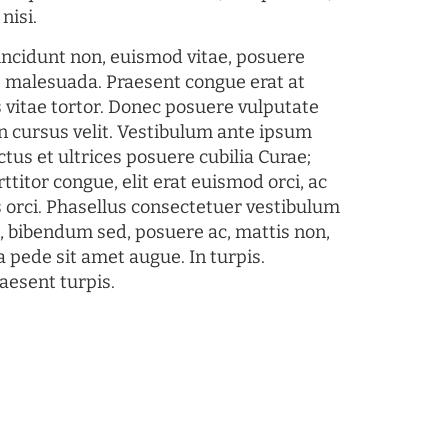
nisi.
tincidunt non, euismod vitae, posuere
s malesuada. Praesent congue erat at
 vitae tortor. Donec posuere vulputate
 cursus velit. Vestibulum ante ipsum
ctus et ultrices posuere cubilia Curae;
ttitor congue, elit erat euismod orci, ac
s orci. Phasellus consectetuer vestibulum
s, bibendum sed, posuere ac, mattis non,
a pede sit amet augue. In turpis.
aesent turpis.