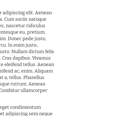
 adipiscing elit. Aenean
a. Cum sociis natoque
s, nascetur ridiculus
lentesque eu, pretium
im. Donec pede justo,
rcu. In enim justo,
justo. Nullam dictum felis
t. Cras dapibus. Vivamus
 eleifend tellus. Aenean
eleifend ac, enim. Aliquam
t a, tellus. Phasellus
uisque rutrum. Aenean
. Curabitur ullamcorper
s eget condimentum
et adipiscing sem neque