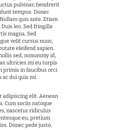
uctus pulvinar, hendrerit
cidunt tempus. Donec
. Nullam quis ante. Etiam
 Duis leo. Sed fringilla
ttis magna. Sed
gue velit cursus nunc,
putate eleifend sapien.
mollis sed, nonummy id,
s ultricies mi eu turpis
 primis in faucibus orci
n ac dui quis mi
 adipiscing elit. Aenean
a. Cum sociis natoque
s, nascetur ridiculus
lentesque eu, pretium
im. Donec pede justo,