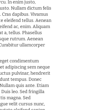
rcu. In enim justo,
justo. Nullam dictum felis
t. Cras dapibus. Vivamus
 eleifend tellus. Aenean
eleifend ac, enim. Aliquam
t a, tellus. Phasellus
uisque rutrum. Aenean
. Curabitur ullamcorper
s eget condimentum
et adipiscing sem neque
uctus pulvinar, hendrerit
cidunt tempus. Donec
. Nullam quis ante. Etiam
 Duis leo. Sed fringilla
ttis magna. Sed
gue velit cursus nunc,