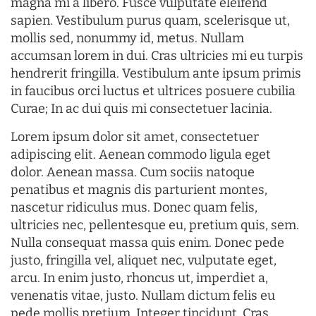
magna mi a libero. Fusce vulputate eleifend
sapien. Vestibulum purus quam, scelerisque ut,
mollis sed, nonummy id, metus. Nullam
accumsan lorem in dui. Cras ultricies mi eu turpis
hendrerit fringilla. Vestibulum ante ipsum primis
in faucibus orci luctus et ultrices posuere cubilia
Curae; In ac dui quis mi consectetuer lacinia.
Lorem ipsum dolor sit amet, consectetuer
adipiscing elit. Aenean commodo ligula eget
dolor. Aenean massa. Cum sociis natoque
penatibus et magnis dis parturient montes,
nascetur ridiculus mus. Donec quam felis,
ultricies nec, pellentesque eu, pretium quis, sem.
Nulla consequat massa quis enim. Donec pede
justo, fringilla vel, aliquet nec, vulputate eget,
arcu. In enim justo, rhoncus ut, imperdiet a,
venenatis vitae, justo. Nullam dictum felis eu
pede mollis pretium. Integer tincidunt. Cras