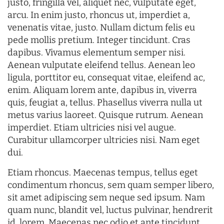
justo, fringilla vel, aliquet nec, vulputate eget,
arcu. In enim justo, rhoncus ut, imperdiet a,
venenatis vitae, justo. Nullam dictum felis eu
pede mollis pretium. Integer tincidunt. Cras
dapibus. Vivamus elementum semper nisi.
Aenean vulputate eleifend tellus. Aenean leo
ligula, porttitor eu, consequat vitae, eleifend ac,
enim. Aliquam lorem ante, dapibus in, viverra
quis, feugiat a, tellus. Phasellus viverra nulla ut
metus varius laoreet. Quisque rutrum. Aenean
imperdiet. Etiam ultricies nisi vel augue.
Curabitur ullamcorper ultricies nisi. Nam eget
dui.
Etiam rhoncus. Maecenas tempus, tellus eget
condimentum rhoncus, sem quam semper libero,
sit amet adipiscing sem neque sed ipsum. Nam
quam nunc, blandit vel, luctus pulvinar, hendrerit
id, lorem. Maecenas nec odio et ante tincidunt