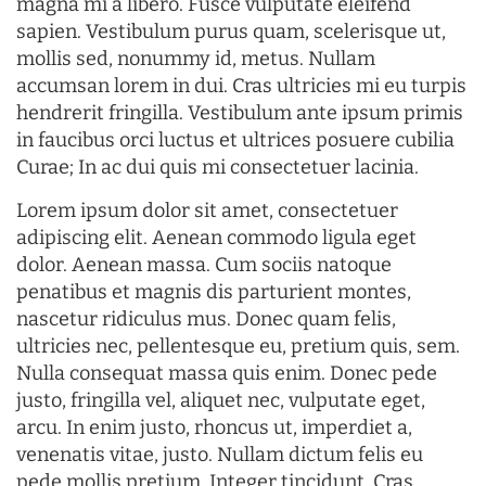
magna mi a libero. Fusce vulputate eleifend
sapien. Vestibulum purus quam, scelerisque ut,
mollis sed, nonummy id, metus. Nullam
accumsan lorem in dui. Cras ultricies mi eu turpis
hendrerit fringilla. Vestibulum ante ipsum primis
in faucibus orci luctus et ultrices posuere cubilia
Curae; In ac dui quis mi consectetuer lacinia.
Lorem ipsum dolor sit amet, consectetuer
adipiscing elit. Aenean commodo ligula eget
dolor. Aenean massa. Cum sociis natoque
penatibus et magnis dis parturient montes,
nascetur ridiculus mus. Donec quam felis,
ultricies nec, pellentesque eu, pretium quis, sem.
Nulla consequat massa quis enim. Donec pede
justo, fringilla vel, aliquet nec, vulputate eget,
arcu. In enim justo, rhoncus ut, imperdiet a,
venenatis vitae, justo. Nullam dictum felis eu
pede mollis pretium. Integer tincidunt. Cras