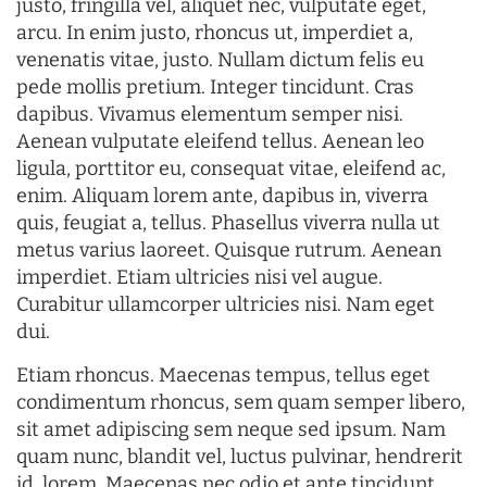
justo, fringilla vel, aliquet nec, vulputate eget,
arcu. In enim justo, rhoncus ut, imperdiet a,
venenatis vitae, justo. Nullam dictum felis eu
pede mollis pretium. Integer tincidunt. Cras
dapibus. Vivamus elementum semper nisi.
Aenean vulputate eleifend tellus. Aenean leo
ligula, porttitor eu, consequat vitae, eleifend ac,
enim. Aliquam lorem ante, dapibus in, viverra
quis, feugiat a, tellus. Phasellus viverra nulla ut
metus varius laoreet. Quisque rutrum. Aenean
imperdiet. Etiam ultricies nisi vel augue.
Curabitur ullamcorper ultricies nisi. Nam eget
dui.
Etiam rhoncus. Maecenas tempus, tellus eget
condimentum rhoncus, sem quam semper libero,
sit amet adipiscing sem neque sed ipsum. Nam
quam nunc, blandit vel, luctus pulvinar, hendrerit
id, lorem. Maecenas nec odio et ante tincidunt