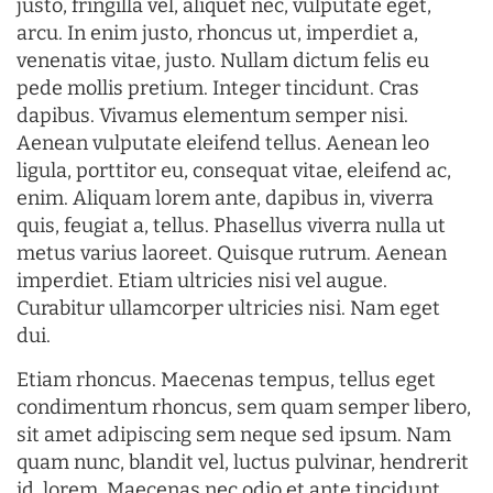
justo, fringilla vel, aliquet nec, vulputate eget,
arcu. In enim justo, rhoncus ut, imperdiet a,
venenatis vitae, justo. Nullam dictum felis eu
pede mollis pretium. Integer tincidunt. Cras
dapibus. Vivamus elementum semper nisi.
Aenean vulputate eleifend tellus. Aenean leo
ligula, porttitor eu, consequat vitae, eleifend ac,
enim. Aliquam lorem ante, dapibus in, viverra
quis, feugiat a, tellus. Phasellus viverra nulla ut
metus varius laoreet. Quisque rutrum. Aenean
imperdiet. Etiam ultricies nisi vel augue.
Curabitur ullamcorper ultricies nisi. Nam eget
dui.
Etiam rhoncus. Maecenas tempus, tellus eget
condimentum rhoncus, sem quam semper libero,
sit amet adipiscing sem neque sed ipsum. Nam
quam nunc, blandit vel, luctus pulvinar, hendrerit
id, lorem. Maecenas nec odio et ante tincidunt