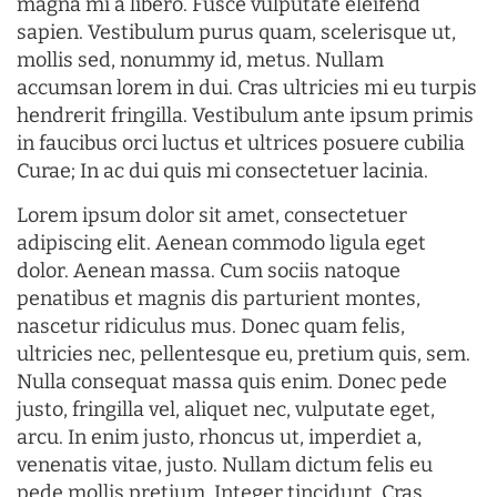
magna mi a libero. Fusce vulputate eleifend
sapien. Vestibulum purus quam, scelerisque ut,
mollis sed, nonummy id, metus. Nullam
accumsan lorem in dui. Cras ultricies mi eu turpis
hendrerit fringilla. Vestibulum ante ipsum primis
in faucibus orci luctus et ultrices posuere cubilia
Curae; In ac dui quis mi consectetuer lacinia.
Lorem ipsum dolor sit amet, consectetuer
adipiscing elit. Aenean commodo ligula eget
dolor. Aenean massa. Cum sociis natoque
penatibus et magnis dis parturient montes,
nascetur ridiculus mus. Donec quam felis,
ultricies nec, pellentesque eu, pretium quis, sem.
Nulla consequat massa quis enim. Donec pede
justo, fringilla vel, aliquet nec, vulputate eget,
arcu. In enim justo, rhoncus ut, imperdiet a,
venenatis vitae, justo. Nullam dictum felis eu
pede mollis pretium. Integer tincidunt. Cras