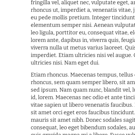
fringilla vel, aliquet nec, vulputate eget, a
rhoncus ut, imperdiet a, venenatis vitae, 
eu pede mollis pretium. Integer tincidun
elementum semper nisi. Aenean vulputate
leo ligula, porttitor eu, consequat vitae, 
lorem ante, dapibus in, viverra quis, feugia
viverra nulla ut metus varius laoreet. Q
imperdiet. Etiam ultricies nisi vel augue
ultricies nisi. Nam eget dui.
Etiam rhoncus. Maecenas tempus, tellu
rhoncus, sem quam semper libero, sit am
sed ipsum. Nam quam nunc, blandit vel, l
id, lorem. Maecenas nec odio et ante tin
vitae sapien ut libero venenatis faucibus
sit amet orci eget eros faucibus tincidunt.
mauris sit amet nibh. Donec sodales sagi
consequat, leo eget bibendum sodales, au