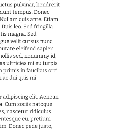
uctus pulvinar, hendrerit
cidunt tempus. Donec
. Nullam quis ante. Etiam
 Duis leo. Sed fringilla
ttis magna. Sed
gue velit cursus nunc,
putate eleifend sapien.
mollis sed, nonummy id,
s ultricies mi eu turpis
 primis in faucibus orci
n ac dui quis mi
 adipiscing elit. Aenean
a. Cum sociis natoque
s, nascetur ridiculus
lentesque eu, pretium
im. Donec pede justo,