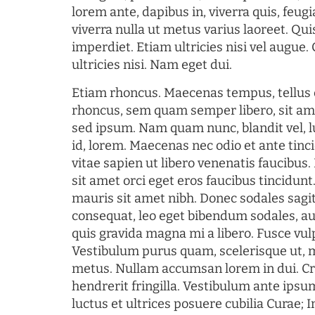
lorem ante, dapibus in, viverra quis, feugia
viverra nulla ut metus varius laoreet. Q
imperdiet. Etiam ultricies nisi vel augue
ultricies nisi. Nam eget dui.
Etiam rhoncus. Maecenas tempus, tellu
rhoncus, sem quam semper libero, sit am
sed ipsum. Nam quam nunc, blandit vel, l
id, lorem. Maecenas nec odio et ante tin
vitae sapien ut libero venenatis faucibus
sit amet orci eget eros faucibus tincidunt.
mauris sit amet nibh. Donec sodales sagi
consequat, leo eget bibendum sodales, au
quis gravida magna mi a libero. Fusce vul
Vestibulum purus quam, scelerisque ut, 
metus. Nullam accumsan lorem in dui. Cra
hendrerit fringilla. Vestibulum ante ipsum
luctus et ultrices posuere cubilia Curae; I