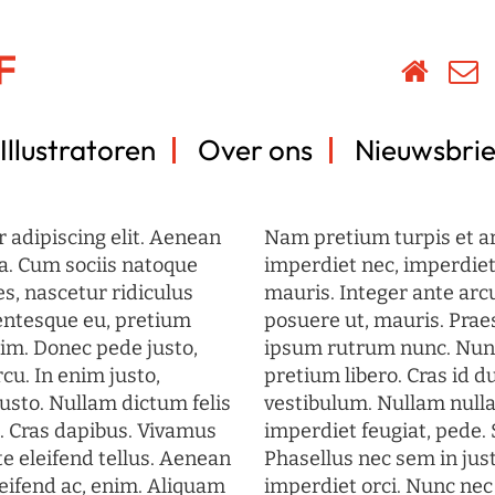
Illustratoren
Over ons
Nieuwsbrie
 adipiscing elit. Aenean
Nam pretium turpis et arc
a. Cum sociis natoque
imperdiet nec, imperdiet 
s, nascetur ridiculus
mauris. Integer ante arc
lentesque eu, pretium
posuere ut, mauris. Prae
im. Donec pede justo,
ipsum rutrum nunc. Nun
rcu. In enim justo,
pretium libero. Cras id du
justo. Nullam dictum felis
vestibulum. Nullam nulla
t. Cras dapibus. Vivamus
imperdiet feugiat, pede. 
 eleifend tellus. Aenean
Phasellus nec sem in just
eleifend ac, enim. Aliquam
imperdiet orci. Nunc nec