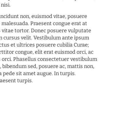
nisi.
tincidunt non, euismod vitae, posuere
s malesuada. Praesent congue erat at
 vitae tortor. Donec posuere vulputate
 cursus velit. Vestibulum ante ipsum
ctus et ultrices posuere cubilia Curae;
ttitor congue, elit erat euismod orci, ac
s orci. Phasellus consectetuer vestibulum
s, bibendum sed, posuere ac, mattis non,
a pede sit amet augue. In turpis.
aesent turpis.