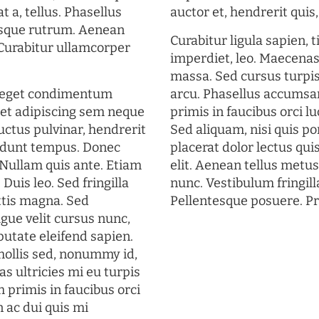
t a, tellus. Phasellus
auctor et, hendrerit quis, 
uisque rutrum. Aenean
Curabitur ligula sapien, 
. Curabitur ullamcorper
imperdiet, leo. Maecena
massa. Sed cursus turpis
s eget condimentum
arcu. Phasellus accumsan
et adipiscing sem neque
primis in faucibus orci lu
uctus pulvinar, hendrerit
Sed aliquam, nisi quis por
cidunt tempus. Donec
placerat dolor lectus qui
. Nullam quis ante. Etiam
elit. Aenean tellus metu
 Duis leo. Sed fringilla
nunc. Vestibulum fringill
ttis magna. Sed
Pellentesque posuere. Pr
gue velit cursus nunc,
putate eleifend sapien.
mollis sed, nonummy id,
s ultricies mi eu turpis
 primis in faucibus orci
n ac dui quis mi