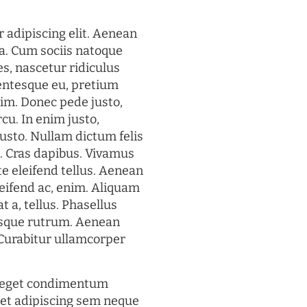
 adipiscing elit. Aenean
a. Cum sociis natoque
s, nascetur ridiculus
lentesque eu, pretium
im. Donec pede justo,
rcu. In enim justo,
justo. Nullam dictum felis
t. Cras dapibus. Vivamus
 eleifend tellus. Aenean
eleifend ac, enim. Aliquam
t a, tellus. Phasellus
uisque rutrum. Aenean
. Curabitur ullamcorper
s eget condimentum
et adipiscing sem neque