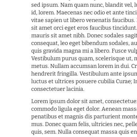
sed ipsum. Nam quam nunc, blandit vel, l
id, lorem. Maecenas nec odio et ante tin
vitae sapien ut libero venenatis faucibus
sit amet orci eget eros faucibus tincidunt.
mauris sit amet nibh. Donec sodales sagi
consequat, leo eget bibendum sodales, au
quis gravida magna mi a libero. Fusce vul
Vestibulum purus quam, scelerisque ut, 
metus. Nullam accumsan lorem in dui. Cra
hendrerit fringilla. Vestibulum ante ipsum
luctus et ultrices posuere cubilia Curae; I
consectetuer lacinia.
Lorem ipsum dolor sit amet, consectetuer
commodo ligula eget dolor. Aenean mass
penatibus et magnis dis parturient monte
mus. Donec quam felis, ultricies nec, pel
quis, sem. Nulla consequat massa quis en