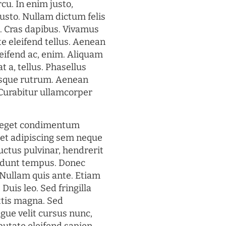
rcu. In enim justo,
justo. Nullam dictum felis
t. Cras dapibus. Vivamus
 eleifend tellus. Aenean
eleifend ac, enim. Aliquam
t a, tellus. Phasellus
uisque rutrum. Aenean
. Curabitur ullamcorper
s eget condimentum
et adipiscing sem neque
uctus pulvinar, hendrerit
cidunt tempus. Donec
. Nullam quis ante. Etiam
 Duis leo. Sed fringilla
ttis magna. Sed
gue velit cursus nunc,