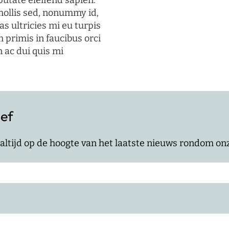
putate eleifend sapien.
mollis sed, nonummy id,
s ultricies mi eu turpis
 primis in faucibus orci
n ac dui quis mi
ief
jf altijd op de hoogte van het laatste nieuws rondom o