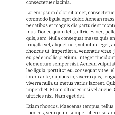
consectetuer lacinia.
Lorem ipsum dolor sit amet, consectetuer
commodo ligula eget dolor. Aenean mass
penatibus et magnis dis parturient monte
mus. Donec quam felis, ultricies nec, pel
quis, sem. Nulla consequat massa quis en
fringilla vel, aliquet nec, vulputate eget, a
rhoncus ut, imperdiet a, venenatis vitae, 
eu pede mollis pretium. Integer tincidun
elementum semper nisi. Aenean vulputate
leo ligula, porttitor eu, consequat vitae, 
lorem ante, dapibus in, viverra quis, feugia
viverra nulla ut metus varius laoreet. Q
imperdiet. Etiam ultricies nisi vel augue
ultricies nisi. Nam eget dui.
Etiam rhoncus. Maecenas tempus, tellu
rhoncus, sem quam semper libero, sit am