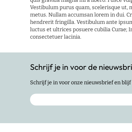
quis gravida magna mi a libero. Fusce vul
Vestibulum purus quam, scelerisque ut, 
metus. Nullam accumsan lorem in dui. Cra
hendrerit fringilla. Vestibulum ante ipsum
luctus et ultrices posuere cubilia Curae; I
consectetuer lacinia.
Schrijf je in voor de nieuwsbr
Schrijf je in voor onze nieuwsbrief en bli