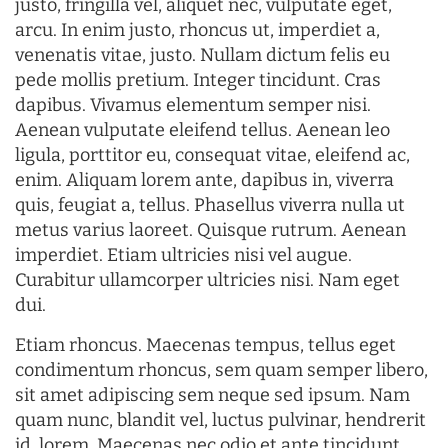
justo, fringilla vel, aliquet nec, vulputate eget,
arcu. In enim justo, rhoncus ut, imperdiet a,
venenatis vitae, justo. Nullam dictum felis eu
pede mollis pretium. Integer tincidunt. Cras
dapibus. Vivamus elementum semper nisi.
Aenean vulputate eleifend tellus. Aenean leo
ligula, porttitor eu, consequat vitae, eleifend ac,
enim. Aliquam lorem ante, dapibus in, viverra
quis, feugiat a, tellus. Phasellus viverra nulla ut
metus varius laoreet. Quisque rutrum. Aenean
imperdiet. Etiam ultricies nisi vel augue.
Curabitur ullamcorper ultricies nisi. Nam eget
dui.
Etiam rhoncus. Maecenas tempus, tellus eget
condimentum rhoncus, sem quam semper libero,
sit amet adipiscing sem neque sed ipsum. Nam
quam nunc, blandit vel, luctus pulvinar, hendrerit
id, lorem. Maecenas nec odio et ante tincidunt