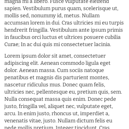
magna mi a libero. Fusce vulputate eleifend
sapien. Vestibulum purus quam, scelerisque ut,
mollis sed, nonummy id, metus. Nullam
accumsan lorem in dui. Cras ultricies mi eu turpis
hendrerit fringilla. Vestibulum ante ipsum primis
in faucibus orci luctus et ultrices posuere cubilia
Curae; In ac dui quis mi consectetuer lacinia.
Lorem ipsum dolor sit amet, consectetuer
adipiscing elit. Aenean commodo ligula eget
dolor. Aenean massa. Cum sociis natoque
penatibus et magnis dis parturient montes,
nascetur ridiculus mus. Donec quam felis,
ultricies nec, pellentesque eu, pretium quis, sem.
Nulla consequat massa quis enim. Donec pede
justo, fringilla vel, aliquet nec, vulputate eget,
arcu. In enim justo, rhoncus ut, imperdiet a,
venenatis vitae, justo. Nullam dictum felis eu
pede mollis pretium. Integer tincidunt. Cras