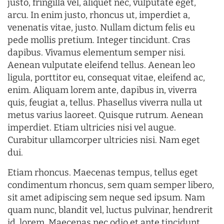
justo, fringilla vel, aliquet nec, vulputate eget,
arcu. In enim justo, rhoncus ut, imperdiet a,
venenatis vitae, justo. Nullam dictum felis eu
pede mollis pretium. Integer tincidunt. Cras
dapibus. Vivamus elementum semper nisi.
Aenean vulputate eleifend tellus. Aenean leo
ligula, porttitor eu, consequat vitae, eleifend ac,
enim. Aliquam lorem ante, dapibus in, viverra
quis, feugiat a, tellus. Phasellus viverra nulla ut
metus varius laoreet. Quisque rutrum. Aenean
imperdiet. Etiam ultricies nisi vel augue.
Curabitur ullamcorper ultricies nisi. Nam eget
dui.
Etiam rhoncus. Maecenas tempus, tellus eget
condimentum rhoncus, sem quam semper libero,
sit amet adipiscing sem neque sed ipsum. Nam
quam nunc, blandit vel, luctus pulvinar, hendrerit
id, lorem. Maecenas nec odio et ante tincidunt