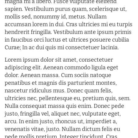
magna mi a libero. Fusce vulputate eleifend
sapien. Vestibulum purus quam, scelerisque ut,
mollis sed, nonummy id, metus. Nullam
accumsan lorem in dui. Cras ultricies mi eu turpis
hendrerit fringilla. Vestibulum ante ipsum primis
in faucibus orci luctus et ultrices posuere cubilia
Curae; In ac dui quis mi consectetuer lacinia.
Lorem ipsum dolor sit amet, consectetuer
adipiscing elit. Aenean commodo ligula eget
dolor. Aenean massa. Cum sociis natoque
penatibus et magnis dis parturient montes,
nascetur ridiculus mus. Donec quam felis,
ultricies nec, pellentesque eu, pretium quis, sem.
Nulla consequat massa quis enim. Donec pede
justo, fringilla vel, aliquet nec, vulputate eget,
arcu. In enim justo, rhoncus ut, imperdiet a,
venenatis vitae, justo. Nullam dictum felis eu
pede mollis pretium. Integer tincidunt. Cras