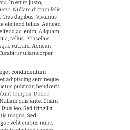
rcu. In enim justo,
justo. Nullam dictum felis
t. Cras dapibus. Vivamus
 eleifend tellus. Aenean
eleifend ac, enim. Aliquam
t a, tellus. Phasellus
uisque rutrum. Aenean
. Curabitur ullamcorper
s eget condimentum
et adipiscing sem neque
uctus pulvinar, hendrerit
cidunt tempus. Donec
. Nullam quis ante. Etiam
 Duis leo. Sed fringilla
ttis magna. Sed
gue velit cursus nunc,