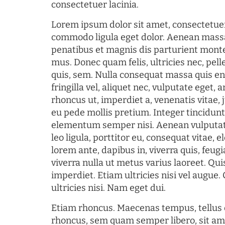
consectetuer lacinia.
Lorem ipsum dolor sit amet, consectetuer
commodo ligula eget dolor. Aenean mass
penatibus et magnis dis parturient monte
mus. Donec quam felis, ultricies nec, pel
quis, sem. Nulla consequat massa quis en
fringilla vel, aliquet nec, vulputate eget, a
rhoncus ut, imperdiet a, venenatis vitae, 
eu pede mollis pretium. Integer tincidun
elementum semper nisi. Aenean vulputate
leo ligula, porttitor eu, consequat vitae, 
lorem ante, dapibus in, viverra quis, feugia
viverra nulla ut metus varius laoreet. Q
imperdiet. Etiam ultricies nisi vel augue
ultricies nisi. Nam eget dui.
Etiam rhoncus. Maecenas tempus, tellu
rhoncus, sem quam semper libero, sit am