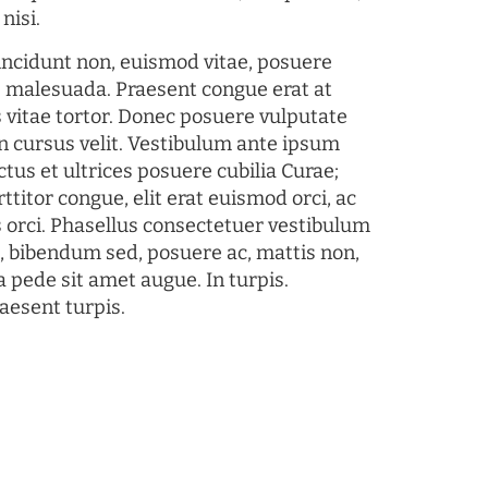
nisi.
tincidunt non, euismod vitae, posuere
s malesuada. Praesent congue erat at
 vitae tortor. Donec posuere vulputate
 cursus velit. Vestibulum ante ipsum
ctus et ultrices posuere cubilia Curae;
ttitor congue, elit erat euismod orci, ac
s orci. Phasellus consectetuer vestibulum
s, bibendum sed, posuere ac, mattis non,
a pede sit amet augue. In turpis.
aesent turpis.