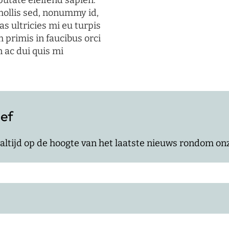
putate eleifend sapien.
mollis sed, nonummy id,
s ultricies mi eu turpis
 primis in faucibus orci
n ac dui quis mi
ief
jf altijd op de hoogte van het laatste nieuws rondom o