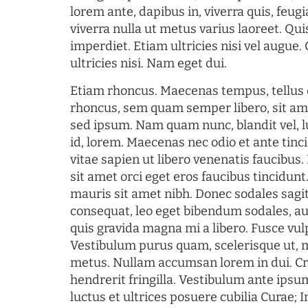
lorem ante, dapibus in, viverra quis, feugia
viverra nulla ut metus varius laoreet. Q
imperdiet. Etiam ultricies nisi vel augue
ultricies nisi. Nam eget dui.
Etiam rhoncus. Maecenas tempus, tellu
rhoncus, sem quam semper libero, sit am
sed ipsum. Nam quam nunc, blandit vel, l
id, lorem. Maecenas nec odio et ante tin
vitae sapien ut libero venenatis faucibus
sit amet orci eget eros faucibus tincidunt.
mauris sit amet nibh. Donec sodales sagi
consequat, leo eget bibendum sodales, au
quis gravida magna mi a libero. Fusce vul
Vestibulum purus quam, scelerisque ut, 
metus. Nullam accumsan lorem in dui. Cra
hendrerit fringilla. Vestibulum ante ipsum
luctus et ultrices posuere cubilia Curae; I