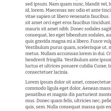
sed ipsum. Nam quam nunc, blandit vel, l
id, lorem. Maecenas nec odio et ante tin
vitae sapien ut libero venenatis faucibus
sit amet orci eget eros faucibus tincidunt.
mauris sit amet nibh. Donec sodales sagi
consequat, leo eget bibendum sodales, au
quis gravida magna mi a libero. Fusce vul
Vestibulum purus quam, scelerisque ut, 
metus. Nullam accumsan lorem in dui. Cra
hendrerit fringilla. Vestibulum ante ipsum
luctus et ultrices posuere cubilia Curae; I
consectetuer lacinia.
Lorem ipsum dolor sit amet, consectetuer
commodo ligula eget dolor. Aenean mass
penatibus et magnis dis parturient monte
mus. Donec quam felis, ultricies nec, pel
quis, sem. Nulla consequat massa quis en