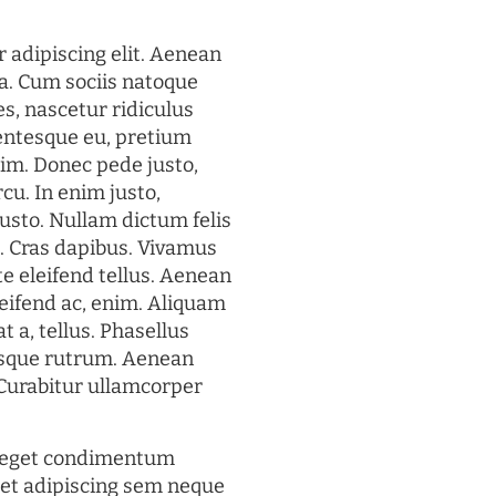
 adipiscing elit. Aenean
a. Cum sociis natoque
s, nascetur ridiculus
lentesque eu, pretium
im. Donec pede justo,
rcu. In enim justo,
justo. Nullam dictum felis
t. Cras dapibus. Vivamus
 eleifend tellus. Aenean
eleifend ac, enim. Aliquam
t a, tellus. Phasellus
uisque rutrum. Aenean
. Curabitur ullamcorper
s eget condimentum
et adipiscing sem neque