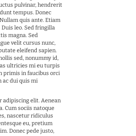
uctus pulvinar, hendrerit
cidunt tempus. Donec
. Nullam quis ante. Etiam
 Duis leo. Sed fringilla
ttis magna. Sed
gue velit cursus nunc,
putate eleifend sapien.
mollis sed, nonummy id,
s ultricies mi eu turpis
 primis in faucibus orci
n ac dui quis mi
 adipiscing elit. Aenean
a. Cum sociis natoque
s, nascetur ridiculus
lentesque eu, pretium
im. Donec pede justo,