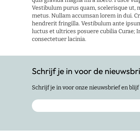
quis gravida magna mi a libero. Fusce vul
Vestibulum purus quam, scelerisque ut, 
metus. Nullam accumsan lorem in dui. Cra
hendrerit fringilla. Vestibulum ante ipsum
luctus et ultrices posuere cubilia Curae; I
consectetuer lacinia.
Schrijf je in voor de nieuwsbr
Schrijf je in voor onze nieuwsbrief en bli