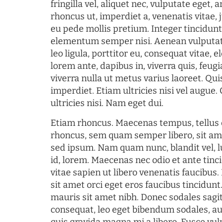
fringilla vel, aliquet nec, vulputate eget, a
rhoncus ut, imperdiet a, venenatis vitae, 
eu pede mollis pretium. Integer tincidun
elementum semper nisi. Aenean vulputate
leo ligula, porttitor eu, consequat vitae, 
lorem ante, dapibus in, viverra quis, feugia
viverra nulla ut metus varius laoreet. Q
imperdiet. Etiam ultricies nisi vel augue
ultricies nisi. Nam eget dui.
Etiam rhoncus. Maecenas tempus, tellu
rhoncus, sem quam semper libero, sit am
sed ipsum. Nam quam nunc, blandit vel, l
id, lorem. Maecenas nec odio et ante tin
vitae sapien ut libero venenatis faucibus
sit amet orci eget eros faucibus tincidunt.
mauris sit amet nibh. Donec sodales sagi
consequat, leo eget bibendum sodales, au