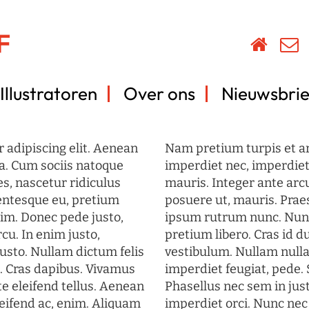
Illustratoren
Over ons
Nieuwsbrie
 adipiscing elit. Aenean
Nam pretium turpis et arc
a. Cum sociis natoque
imperdiet nec, imperdiet 
s, nascetur ridiculus
mauris. Integer ante arc
lentesque eu, pretium
posuere ut, mauris. Prae
im. Donec pede justo,
ipsum rutrum nunc. Nun
rcu. In enim justo,
pretium libero. Cras id du
justo. Nullam dictum felis
vestibulum. Nullam nulla
t. Cras dapibus. Vivamus
imperdiet feugiat, pede. 
 eleifend tellus. Aenean
Phasellus nec sem in just
eleifend ac, enim. Aliquam
imperdiet orci. Nunc nec