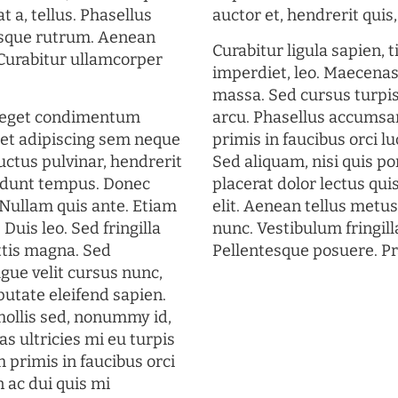
t a, tellus. Phasellus
auctor et, hendrerit quis, 
uisque rutrum. Aenean
Curabitur ligula sapien, 
. Curabitur ullamcorper
imperdiet, leo. Maecena
massa. Sed cursus turpis
s eget condimentum
arcu. Phasellus accumsan
et adipiscing sem neque
primis in faucibus orci lu
uctus pulvinar, hendrerit
Sed aliquam, nisi quis por
cidunt tempus. Donec
placerat dolor lectus qui
. Nullam quis ante. Etiam
elit. Aenean tellus metu
 Duis leo. Sed fringilla
nunc. Vestibulum fringill
ttis magna. Sed
Pellentesque posuere. Pr
gue velit cursus nunc,
putate eleifend sapien.
mollis sed, nonummy id,
s ultricies mi eu turpis
 primis in faucibus orci
n ac dui quis mi