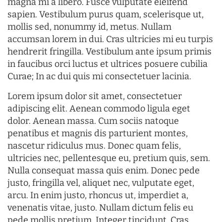
magna mi a libero. Fusce vulputate eleifend
sapien. Vestibulum purus quam, scelerisque ut,
mollis sed, nonummy id, metus. Nullam
accumsan lorem in dui. Cras ultricies mi eu turpis
hendrerit fringilla. Vestibulum ante ipsum primis
in faucibus orci luctus et ultrices posuere cubilia
Curae; In ac dui quis mi consectetuer lacinia.
Lorem ipsum dolor sit amet, consectetuer
adipiscing elit. Aenean commodo ligula eget
dolor. Aenean massa. Cum sociis natoque
penatibus et magnis dis parturient montes,
nascetur ridiculus mus. Donec quam felis,
ultricies nec, pellentesque eu, pretium quis, sem.
Nulla consequat massa quis enim. Donec pede
justo, fringilla vel, aliquet nec, vulputate eget,
arcu. In enim justo, rhoncus ut, imperdiet a,
venenatis vitae, justo. Nullam dictum felis eu
pede mollis pretium. Integer tincidunt. Cras