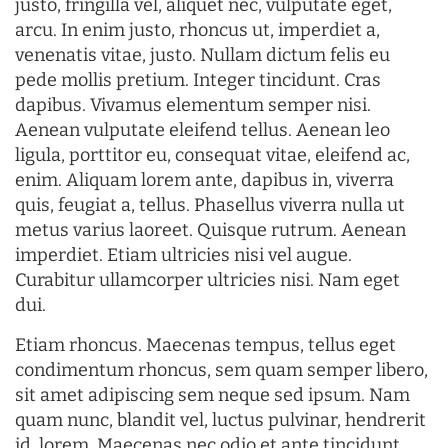
justo, fringilla vel, aliquet nec, vulputate eget,
arcu. In enim justo, rhoncus ut, imperdiet a,
venenatis vitae, justo. Nullam dictum felis eu
pede mollis pretium. Integer tincidunt. Cras
dapibus. Vivamus elementum semper nisi.
Aenean vulputate eleifend tellus. Aenean leo
ligula, porttitor eu, consequat vitae, eleifend ac,
enim. Aliquam lorem ante, dapibus in, viverra
quis, feugiat a, tellus. Phasellus viverra nulla ut
metus varius laoreet. Quisque rutrum. Aenean
imperdiet. Etiam ultricies nisi vel augue.
Curabitur ullamcorper ultricies nisi. Nam eget
dui.
Etiam rhoncus. Maecenas tempus, tellus eget
condimentum rhoncus, sem quam semper libero,
sit amet adipiscing sem neque sed ipsum. Nam
quam nunc, blandit vel, luctus pulvinar, hendrerit
id, lorem. Maecenas nec odio et ante tincidunt