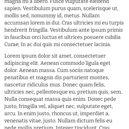
magna mi a libero. Fusce vulputate eleifend
sapien. Vestibulum purus quam, scelerisque ut,
mollis sed, nonummy id, metus. Nullam
accumsan lorem in dui. Cras ultricies mi eu turpis
hendrerit fringilla. Vestibulum ante ipsum primis
in faucibus orci luctus et ultrices posuere cubilia
Curae; In ac dui quis mi consectetuer lacinia.
Lorem ipsum dolor sit amet, consectetuer
adipiscing elit. Aenean commodo ligula eget
dolor. Aenean massa. Cum sociis natoque
penatibus et magnis dis parturient montes,
nascetur ridiculus mus. Donec quam felis,
ultricies nec, pellentesque eu, pretium quis, sem.
Nulla consequat massa quis enim. Donec pede
justo, fringilla vel, aliquet nec, vulputate eget,
arcu. In enim justo, rhoncus ut, imperdiet a,
venenatis vitae, justo. Nullam dictum felis eu
pede mollis pretium. Integer tincidunt. Cras