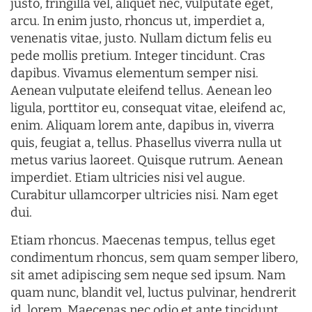
justo, fringilla vel, aliquet nec, vulputate eget,
arcu. In enim justo, rhoncus ut, imperdiet a,
venenatis vitae, justo. Nullam dictum felis eu
pede mollis pretium. Integer tincidunt. Cras
dapibus. Vivamus elementum semper nisi.
Aenean vulputate eleifend tellus. Aenean leo
ligula, porttitor eu, consequat vitae, eleifend ac,
enim. Aliquam lorem ante, dapibus in, viverra
quis, feugiat a, tellus. Phasellus viverra nulla ut
metus varius laoreet. Quisque rutrum. Aenean
imperdiet. Etiam ultricies nisi vel augue.
Curabitur ullamcorper ultricies nisi. Nam eget
dui.
Etiam rhoncus. Maecenas tempus, tellus eget
condimentum rhoncus, sem quam semper libero,
sit amet adipiscing sem neque sed ipsum. Nam
quam nunc, blandit vel, luctus pulvinar, hendrerit
id, lorem. Maecenas nec odio et ante tincidunt