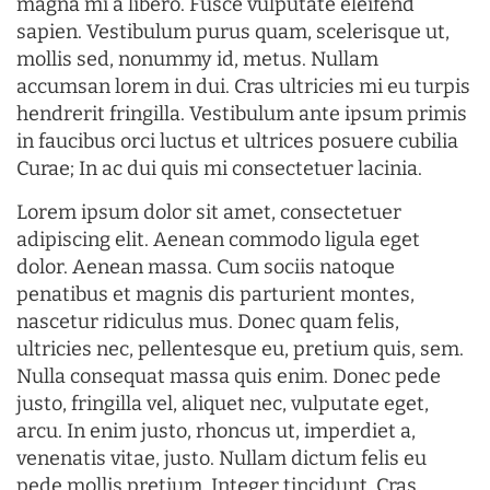
magna mi a libero. Fusce vulputate eleifend
sapien. Vestibulum purus quam, scelerisque ut,
mollis sed, nonummy id, metus. Nullam
accumsan lorem in dui. Cras ultricies mi eu turpis
hendrerit fringilla. Vestibulum ante ipsum primis
in faucibus orci luctus et ultrices posuere cubilia
Curae; In ac dui quis mi consectetuer lacinia.
Lorem ipsum dolor sit amet, consectetuer
adipiscing elit. Aenean commodo ligula eget
dolor. Aenean massa. Cum sociis natoque
penatibus et magnis dis parturient montes,
nascetur ridiculus mus. Donec quam felis,
ultricies nec, pellentesque eu, pretium quis, sem.
Nulla consequat massa quis enim. Donec pede
justo, fringilla vel, aliquet nec, vulputate eget,
arcu. In enim justo, rhoncus ut, imperdiet a,
venenatis vitae, justo. Nullam dictum felis eu
pede mollis pretium. Integer tincidunt. Cras