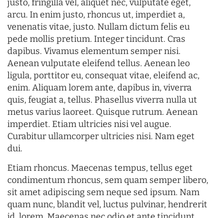
justo, fringilla vel, aliquet nec, vulputate eget,
arcu. In enim justo, rhoncus ut, imperdiet a,
venenatis vitae, justo. Nullam dictum felis eu
pede mollis pretium. Integer tincidunt. Cras
dapibus. Vivamus elementum semper nisi.
Aenean vulputate eleifend tellus. Aenean leo
ligula, porttitor eu, consequat vitae, eleifend ac,
enim. Aliquam lorem ante, dapibus in, viverra
quis, feugiat a, tellus. Phasellus viverra nulla ut
metus varius laoreet. Quisque rutrum. Aenean
imperdiet. Etiam ultricies nisi vel augue.
Curabitur ullamcorper ultricies nisi. Nam eget
dui.
Etiam rhoncus. Maecenas tempus, tellus eget
condimentum rhoncus, sem quam semper libero,
sit amet adipiscing sem neque sed ipsum. Nam
quam nunc, blandit vel, luctus pulvinar, hendrerit
id, lorem. Maecenas nec odio et ante tincidunt