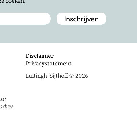
nze boeken.
Disclaimer
Privacystatement
Luitingh-Sijthoff © 2026
aar
adres