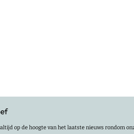
ief
jf altijd op de hoogte van het laatste nieuws rondom o