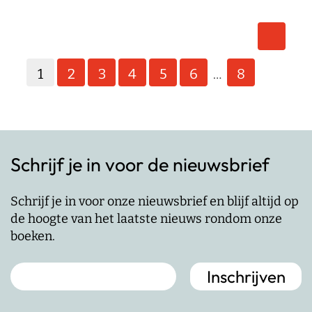
Berichten
paginering
1
2
3
4
5
6
8
…
Schrijf je in voor de nieuwsbrief
Schrijf je in voor onze nieuwsbrief en blijf altijd op
de hoogte van het laatste nieuws rondom onze
boeken.