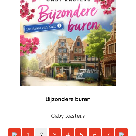
Bijzondere buren
Gaby Rasters
Berichten
1
2
3
4
5
6
7