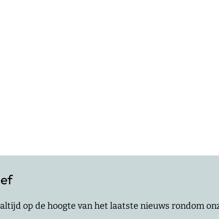
ief
jf altijd op de hoogte van het laatste nieuws rondom o