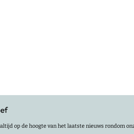
ief
jf altijd op de hoogte van het laatste nieuws rondom o