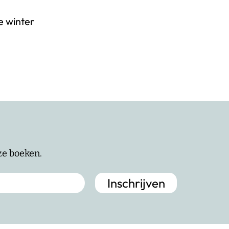
e winter
nze boeken.