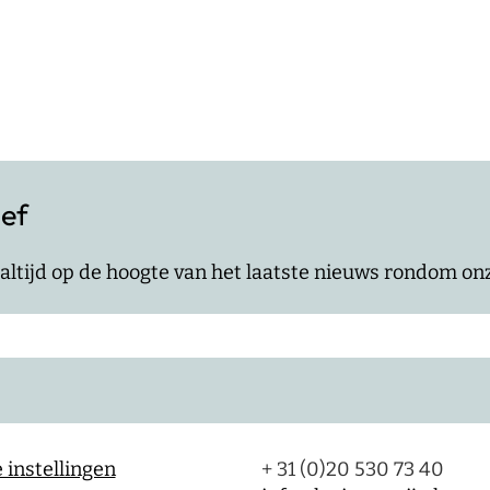
ief
jf altijd op de hoogte van het laatste nieuws rondom o
 instellingen
+ 31 (0)20 530 73 40