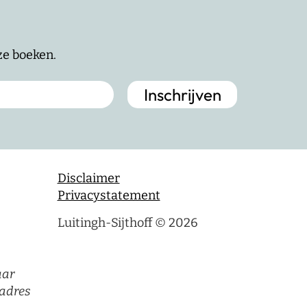
nze boeken.
Disclaimer
Privacystatement
Luitingh-Sijthoff © 2026
aar
adres