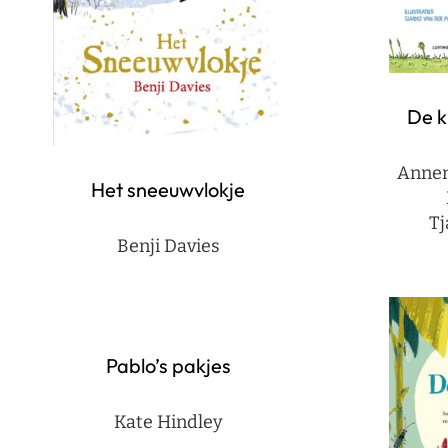
De k
Annem
Het sneeuwvlokje
Tj
Benji Davies
Pablo’s pakjes
Kate Hindley