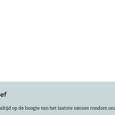
ief
jf altijd op de hoogte van het laatste nieuws rondom o