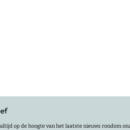
ief
jf altijd op de hoogte van het laatste nieuws rondom o